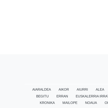
AIARALDEA
AIKOR
AIURRI
ALEA
BEGITU
ERRAN
EUSKALERRIA IRRA
KRONIKA
MAILOPE
NOAUA
O