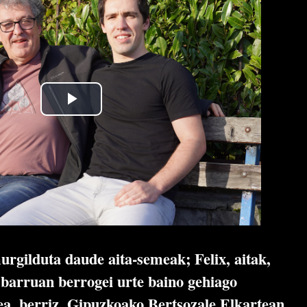
gilduta daude aita-semeak; Felix, aitak,
 barruan berrogei urte baino gehiago
a, berriz, Gipuzkoako Bertsozale Elkartean