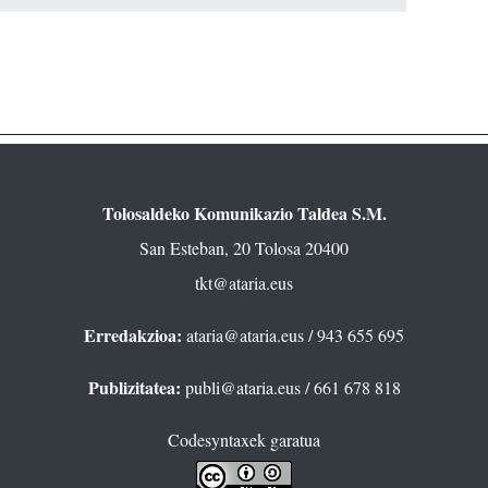
Tolosaldeko Komunikazio Taldea S.M.
San Esteban, 20 Tolosa 20400
tkt@ataria.eus
Erredakzioa:
ataria@ataria.eus
/ 943 655 695
Publizitatea:
publi@ataria.eus
/ 661 678 818
Codesyntaxek garatua