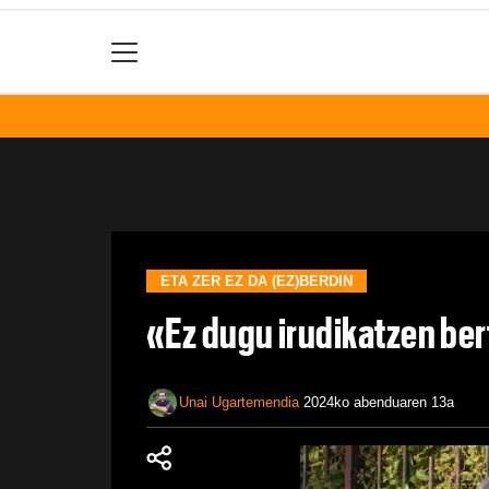
ETA ZER EZ DA (EZ)BERDIN
«Ez dugu irudikatzen be
Unai Ugartemendia
2024ko abenduaren 13a