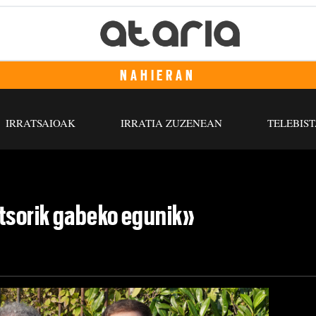
NAHIERAN
IRRATSAIOAK
IRRATIA ZUZENEAN
TELEBIST
rtsorik gabeko egunik»