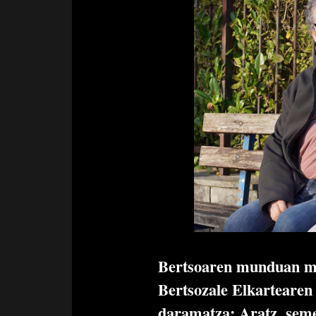
Bertsoaren munduan mur
Bertsozale Elkartearen
daramatza; Aratz, seme