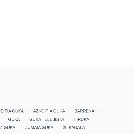
EITIA GUKA
AZKOITIA GUKA
BARRENA
GUKA
GUKA TELEBISTA
HIRUKA
Z GUKA
ZUMAIA GUKA
28 KANALA