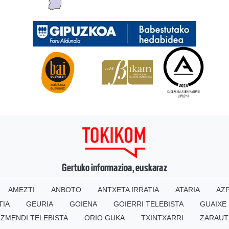
Gertuko informazioa, euskaraz
AMEZTI
ANBOTO
ANTXETA IRRATIA
ATARIA
AZP
TIA
GEURIA
GOIENA
GOIERRI TELEBISTA
GUAIXE
IZMENDI TELEBISTA
ORIO GUKA
TXINTXARRI
ZARAUT