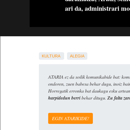
ari da, administrari m
KULTURA
ALEGIA
ATARIA ez da soilik komunikabide bat: komun
ondoren, zuen babesa behar dugu, inoiz ba
Horregatik erronka bat daukagu esku artea
harpidedun berri
behar ditugu.
Zu falta zar
EGIN ATARIKIDE!