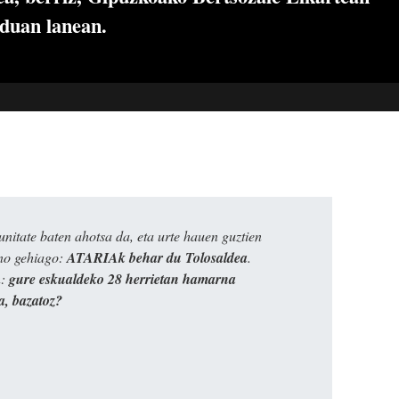
oduan lanean.
itate baten ahotsa da, eta urte hauen guztien
ino gehiago:
ATARIAk behar du Tolosaldea
.
n:
gure eskualdeko 28 herrietan hamarna
a, bazatoz?