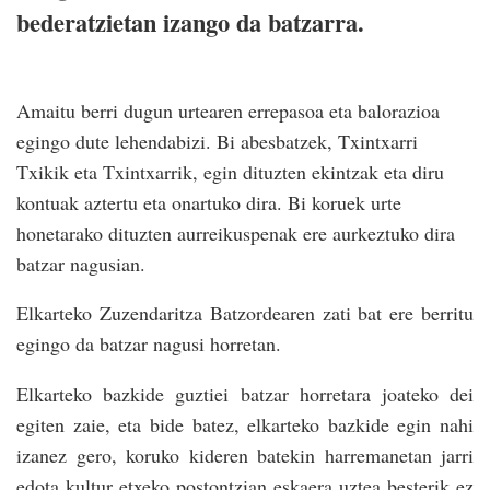
bederatzietan izango da batzarra.
Amaitu berri dugun urtearen errepasoa eta balorazioa
egingo dute lehendabizi. Bi abesbatzek, Txintxarri
Txikik eta Txintxarrik, egin dituzten ekintzak eta diru
kontuak aztertu eta onartuko dira. Bi koruek urte
honetarako dituzten aurreikuspenak ere aurkeztuko dira
batzar nagusian.
Elkarteko Zuzendaritza Batzordearen zati bat ere berritu
egingo da batzar nagusi horretan.
Elkarteko bazkide guztiei batzar horretara joateko dei
egiten zaie, eta bide batez, elkarteko bazkide egin nahi
izanez gero, koruko kideren batekin harremanetan jarri
edota kultur etxeko postontzian eskaera uztea besterik ez