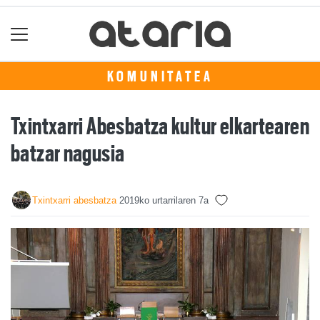
KOMUNITATEA
Txintxarri Abesbatza kultur elkartearen
batzar nagusia
Txintxarri abesbatza
2019ko urtarrilaren 7a