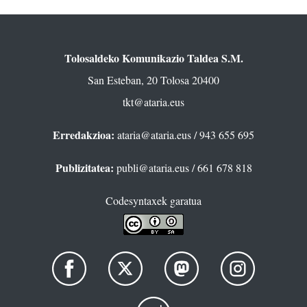
Tolosaldeko Komunikazio Taldea S.M.
San Esteban, 20 Tolosa 20400
tkt@ataria.eus
Erredakzioa:
ataria@ataria.eus
/ 943 655 695
Publizitatea:
publi@ataria.eus
/ 661 678 818
Codesyntaxek garatua