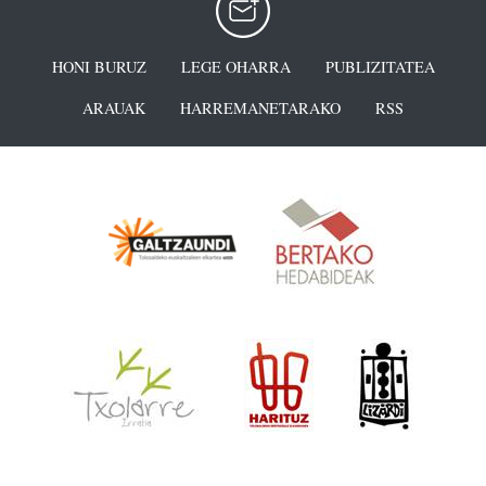
HONI BURUZ
LEGE OHARRA
PUBLIZITATEA
ARAUAK
HARREMANETARAKO
RSS