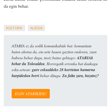
da egin behar.
KULTURA
ALEGIA
ATARIA ez da soilik komunikabide bat: komunitate
baten ahotsa da, eta urte hauen guztien ondoren, zuen
babesa behar dugu, inoiz baino gehiago:
ATARIAk
behar du Tolosaldea
. Horregatik erronka bat daukagu
esku artean:
gure eskualdeko 28 herrietan hamarna
harpidedun berri
behar ditugu.
Zu falta zara, bazatoz?
EGIN ATARIKIDE!