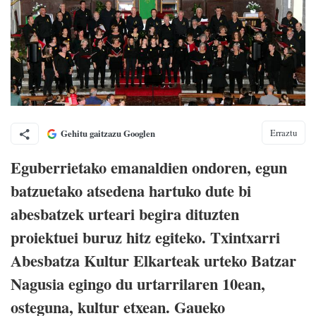
Erraztu
Gehitu gaitzazu Googlen
Eguberrietako emanaldien ondoren, egun
batzuetako atsedena hartuko dute bi
abesbatzek urteari begira dituzten
proiektuei buruz hitz egiteko. Txintxarri
Abesbatza Kultur Elkarteak urteko Batzar
Nagusia egingo du urtarrilaren 10ean,
osteguna, kultur etxean. Gaueko