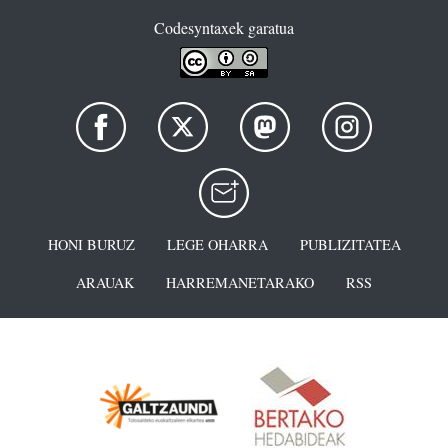
Codesyntaxek garatua
HONI BURUZ
LEGE OHARRA
PUBLIZITATEA
ARAUAK
HARREMANETARAKO
RSS