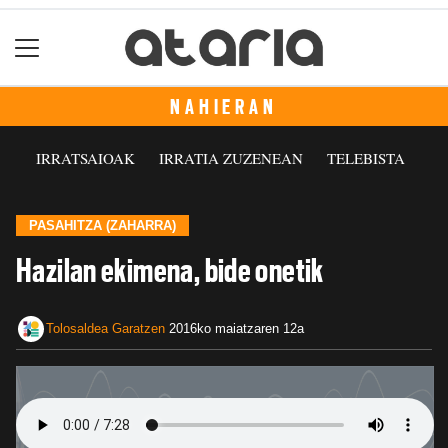
NAHIERAN
IRRATSAIOAK
IRRATIA ZUZENEAN
TELEBISTA
PASAHITZA (ZAHARRA)
Hazilan ekimena, bide onetik
Tolosaldea Garatzen
2016ko maiatzaren 12a