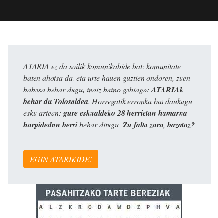
ATARIA ez da soilik komunikabide bat: komunitate
baten ahotsa da, eta urte hauen guztien ondoren, zuen
babesa behar dugu, inoiz baino gehiago:
ATARIAk
behar du Tolosaldea
. Horregatik erronka bat daukagu
esku artean:
gure eskualdeko 28 herrietan hamarna
harpidedun berri
behar ditugu.
Zu falta zara, bazatoz?
EGIN ATARIKIDE!