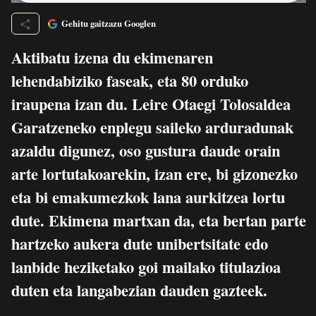
Gehitu gaitzazu Googlen
Aktibatu izena du ekimenaren
lehendabiziko faseak, eta 80 orduko
iraupena izan du. Leire Otaegi Tolosaldea
Garatzeneko enplegu saileko arduradunak
azaldu digunez, oso gustura daude orain
arte lortutakoarekin, izan ere, bi gizonezko
eta bi emakumezkok lana aurkitzea lortu
dute. Ekimena martxan da, eta bertan parte
hartzeko aukera dute unibertsitate edo
lanbide heziketako goi mailako titulazioa
duten eta langabezian dauden gazteek.