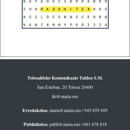
Tolosaldeko Komunikazio Taldea S.M.
San Esteban, 20 Tolosa 20400
tkt@ataria.eus
Erredakzioa:
ataria@ataria.eus
/ 943 655 695
Publizitatea:
publi@ataria.eus
/ 661 678 818