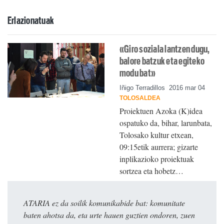
Erlazionatuak
«Giro soziala lantzen dugu,
balore batzuk eta egiteko
modu bat»
Iñigo Terradillos
2016 mar 04
TOLOSALDEA
Proiektuen Azoka (K)idea
ospatuko da, bihar, larunbata,
Tolosako kultur etxean,
09:15etik aurrera; gizarte
inplikazioko proiektuak
sortzea eta hobetz…
ATARIA ez da soilik komunikabide bat: komunitate
baten ahotsa da, eta urte hauen guztien ondoren, zuen