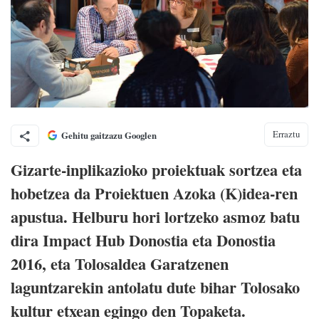
Erraztu
Gehitu gaitzazu Googlen
Gizarte-inplikazioko proiektuak sortzea eta
hobetzea da Proiektuen Azoka (K)idea-ren
apustua. Helburu hori lortzeko asmoz batu
dira Impact Hub Donostia eta Donostia
2016, eta Tolosaldea Garatzenen
laguntzarekin antolatu dute bihar Tolosako
kultur etxean egingo den Topaketa.