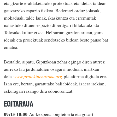
eta gizarte eraldaketarako proiektuak eta ideiak taldean
gauzatzeko espazio fisikoa. Bederatzi orduz jolasak,
mokaduak, talde lanak, ikaskuntza eta erremintak
nahastuko dituen espazio dibertigarri bilakatuko da
Tolosako kultur etxea. Helburua: guztion artean, gure
ideiak eta proiektuak sendotzeko bidean beste pauso bat
ematea.
Bestalde, aipatu, Gipuzkoan zehar egingo diren aurrez
aurreko lau jardunaldien osagarri moduan, martxan
dela
www.proiektuenazoka.org
plataforma digitala ere.
Izan ere, bertan, garatutako baliabideak, izaera irekian,
eskuragarri izango dira edonorentzat.
EGITARAUA
09:15-10:00
Aurkezpena, ongietorria eta gosari