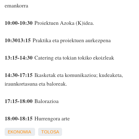
emankorra
10:00-10:30
Proiektuen Azoka (K)idea.
10:3013:15
Praktika eta proiektuen aurkezpena
13:15-14:30
Catering eta tokian tokiko ekoizleak
14:30-17:15
Ikasketak eta komunikazioa; kudeaketa,
iraunkortasuna eta baloreak.
17:15-18:00
Balorazioa
18:00-18:15
Hurrengora arte
EKONOMIA
TOLOSA