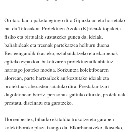
Orotara lau topaketa egingo dira Gipuzkoan eta horietako
bat da Tolosakoa. Proiektuen Azoka (K)idea-k topaketa
fisiko eta birtualak sustatzeko gunea da, ideiak,
baliabideak eta tresnak partekatzea helburu duena.
Besteengandik ikasteko, eztabaidatzeko eta ekarpenak
egiteko espazioa, bakoitzaren proiektuetatik abiatuz,
haratago joateko modua. Sorkuntza kolektiboaren
alorrean, parte hartzaileek aurkeztutako ideiak eta
proiektuak aberasten saiatuko dira. Prestakuntzari
dagokionean berriz, pertsonak gaituko dituzte, proiektuak
prestatu, diseinatu eta garatzeko.
Horrenbestez, biharko ekitaldia trukatze eta garapen
kolektiborako plaza izango da. Elkarbanatzeko, ikasteko,