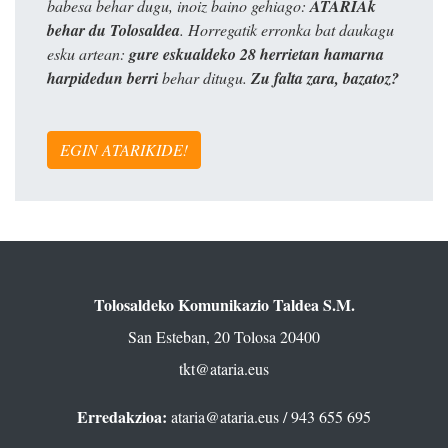
babesa behar dugu, inoiz baino gehiago:
ATARIAk
behar du Tolosaldea
. Horregatik erronka bat daukagu
esku artean:
gure eskualdeko 28 herrietan hamarna
harpidedun berri
behar ditugu.
Zu falta zara, bazatoz?
EGIN ATARIKIDE!
Tolosaldeko Komunikazio Taldea S.M.
San Esteban, 20 Tolosa 20400
tkt@ataria.eus
Erredakzioa:
ataria@ataria.eus
/ 943 655 695