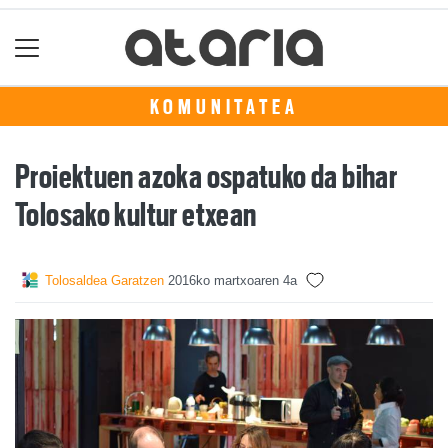
KOMUNITATEA
Proiektuen azoka ospatuko da bihar
Tolosako kultur etxean
Tolosaldea Garatzen
2016ko martxoaren 4a