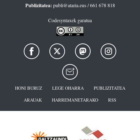
Publizitatea:
publi@ataria.eus
/ 661 678 818
Codesyntaxek garatua
HONI BURUZ
LEGE OHARRA
PUBLIZITATEA
ARAUAK
HARREMANETARAKO
RSS