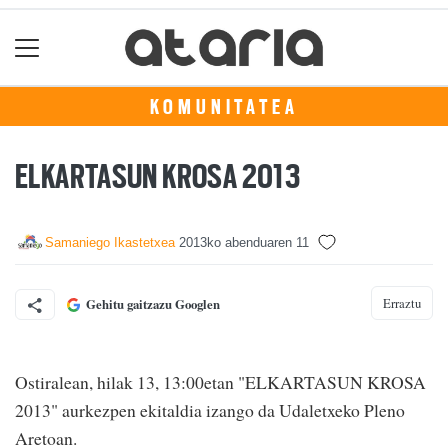
KOMUNITATEA
ELKARTASUN KROSA 2013
Samaniego Ikastetxea
2013ko abenduaren 11
Erraztu
Gehitu gaitzazu Googlen
Ostiralean, hilak 13, 13:00etan "ELKARTASUN KROSA
2013" aurkezpen ekitaldia izango da Udaletxeko Pleno
Aretoan.