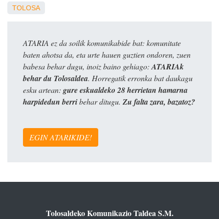
TOLOSA
ATARIA ez da soilik komunikabide bat: komunitate
baten ahotsa da, eta urte hauen guztien ondoren, zuen
babesa behar dugu, inoiz baino gehiago:
ATARIAk
behar du Tolosaldea
. Horregatik erronka bat daukagu
esku artean:
gure eskualdeko 28 herrietan hamarna
harpidedun berri
behar ditugu.
Zu falta zara, bazatoz?
EGIN ATARIKIDE!
Tolosaldeko Komunikazio Taldea S.M.