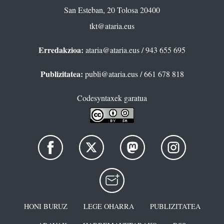
San Esteban, 20 Tolosa 20400
tkt@ataria.eus
Erredakzioa:
ataria@ataria.eus
/ 943 655 695
Publizitatea:
publi@ataria.eus
/ 661 678 818
Codesyntaxek garatua
HONI BURUZ
LEGE OHARRA
PUBLIZITATEA