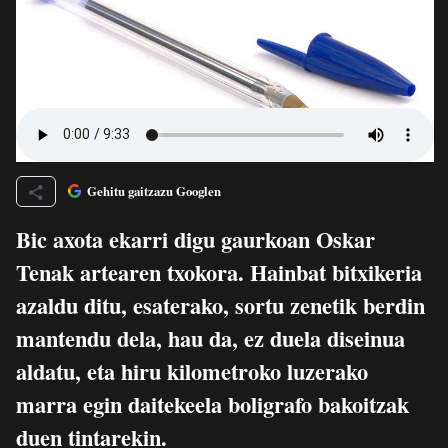
Gehitu gaitzazu Googlen
Bic axota ekarri digu gaurkoan Oskar
Tenak artearen txokora. Hainbat bitxikeria
azaldu ditu, esaterako, sortu zenetik berdin
mantendu dela, hau da, ez duela diseinua
aldatu, eta hiru kilometroko luzerako
marra egin daitekeela boligrafo bakoitzak
duen tintarekin.