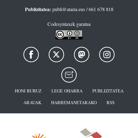
Publizitatea:
publi@ataria.eus
/ 661 678 818
Codesyntaxek garatua
HONI BURUZ
LEGE OHARRA
PUBLIZITATEA
ARAUAK
HARREMANETARAKO
RSS