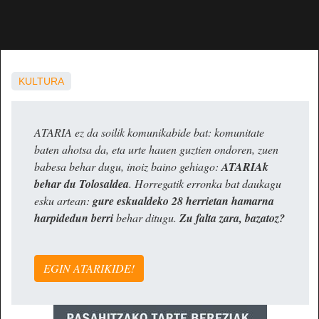
KULTURA
ATARIA ez da soilik komunikabide bat: komunitate
baten ahotsa da, eta urte hauen guztien ondoren, zuen
babesa behar dugu, inoiz baino gehiago:
ATARIAk
behar du Tolosaldea
. Horregatik erronka bat daukagu
esku artean:
gure eskualdeko 28 herrietan hamarna
harpidedun berri
behar ditugu.
Zu falta zara, bazatoz?
EGIN ATARIKIDE!