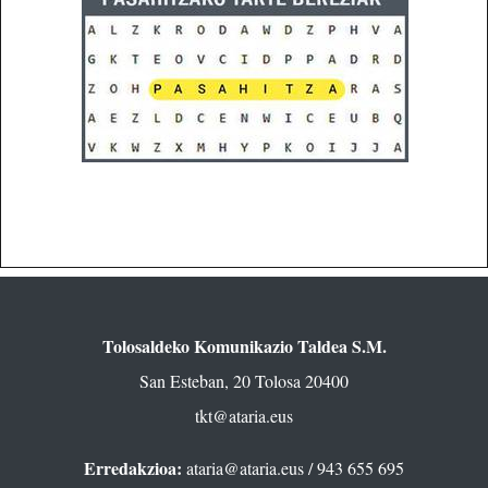
Tolosaldeko Komunikazio Taldea S.M.
San Esteban, 20 Tolosa 20400
tkt@ataria.eus
Erredakzioa:
ataria@ataria.eus
/ 943 655 695