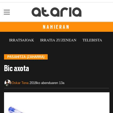
NAHIERAN
IRRATSAIOAK
IRRATIA ZUZENEAN
TELEBISTA
PASAHITZA (ZAHARRA)
Bic axota
Oskar Tena
2018ko abenduaren 13a