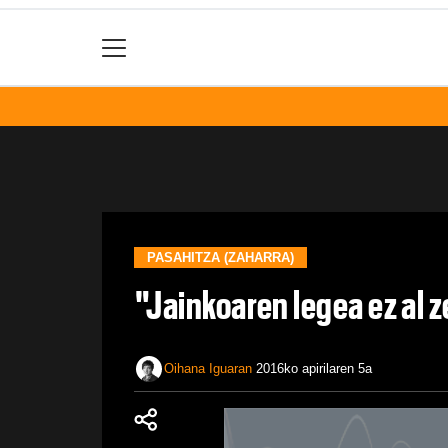
PASAHITZA (ZAHARRA)
"Jainkoaren legea ez al 
Oihana Iguaran
2016ko apirilaren 5a