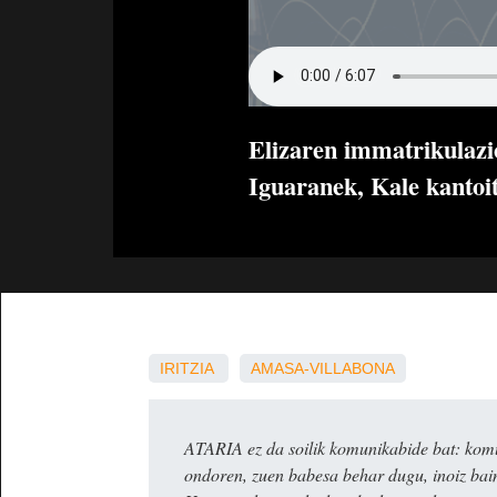
Elizaren immatrikulazi
Iguaranek, Kale kantoit
IRITZIA
AMASA-VILLABONA
ATARIA ez da soilik komunikabide bat: komun
ondoren, zuen babesa behar dugu, inoiz ba