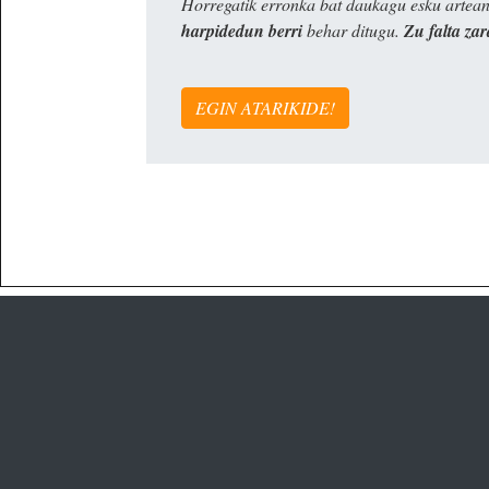
Horregatik erronka bat daukagu esku artea
harpidedun berri
behar ditugu.
Zu falta zar
EGIN ATARIKIDE!