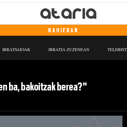
NAHIERAN
IRRATSAIOAK
IRRATIA ZUZENEAN
TELEBIST
zen ba, bakoitzak berea?"