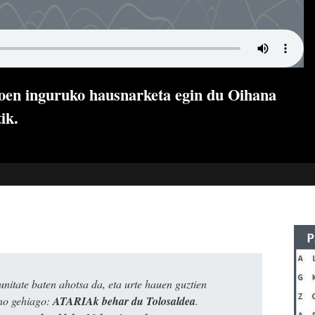
oen inguruko hausnarketa egin du Oihana
ik.
itate baten ahotsa da, eta urte hauen guztien
ino gehiago:
ATARIAk behar du Tolosaldea
.