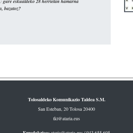
n:
gure eskualdeko 28 herrietan hamarna
a, bazatoz?
Tolosaldeko Komunikazio Taldea S.M.
San Esteban, 20 Tolosa 20400
tkt@ataria.eus
Erredakzioa:
ataria@ataria.eus
/ 943 655 695