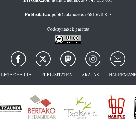
Publizitatea:
publi@ataria.eus
/ 661 678 818
Codesyntaxek garatua
LEGE OHARRA
PUBLIZITATEA
ARAUAK
HARREMANE