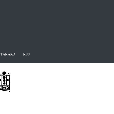
TARAKO
RSS