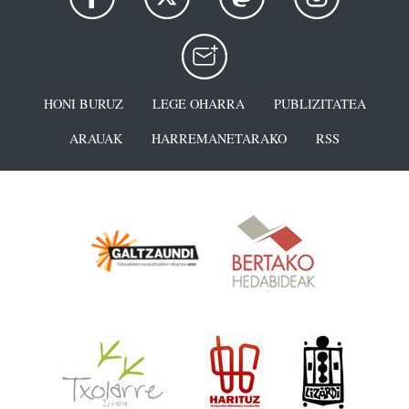
HONI BURUZ
LEGE OHARRA
PUBLIZITATEA
ARAUAK
HARREMANETARAKO
RSS