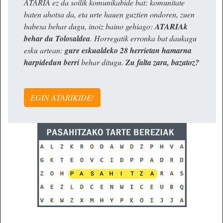
ATARIA ez da soilik komunikabide bat: komunitate
baten ahotsa da, eta urte hauen guztien ondoren, zuen
babesa behar dugu, inoiz baino gehiago:
ATARIAk
behar du Tolosaldea
. Horregatik erronka bat daukagu
esku artean:
gure eskualdeko 28 herrietan hamarna
harpidedun berri
behar ditugu.
Zu falta zara, bazatoz?
EGIN ATARIKIDE!