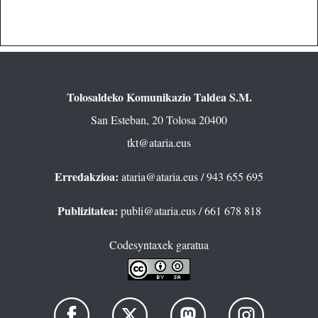
Tolosaldeko Komunikazio Taldea S.M.
San Esteban, 20 Tolosa 20400
tkt@ataria.eus
Erredakzioa:
ataria@ataria.eus
/ 943 655 695
Publizitatea:
publi@ataria.eus
/ 661 678 818
Codesyntaxek garatua