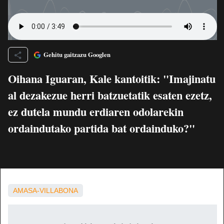
Gehitu gaitzazu Googlen
Oihana Iguaran, Kale kantoitik: "Imajinatu
al dezakezue herri batzuetatik esaten ezetz,
ez dutela mundu erdiaren odolarekin
ordaindutako partida bat ordainduko?"
AMASA-VILLABONA