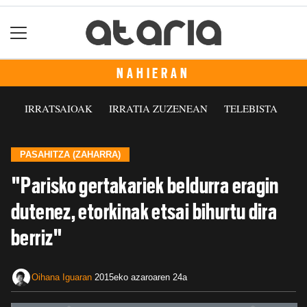
NAHIERAN
IRRATSAIOAK
IRRATIA ZUZENEAN
TELEBISTA
PASAHITZA (ZAHARRA)
"Parisko gertakariek beldurra eragin
dutenez, etorkinak etsai bihurtu dira
berriz"
Oihana Iguaran
2015eko azaroaren 24a