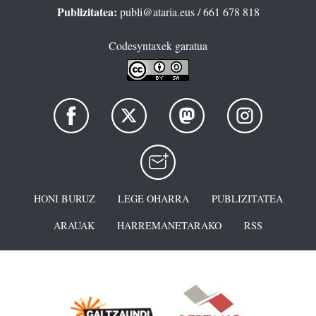
Publizitatea:
publi@ataria.eus
/ 661 678 818
Codesyntaxek garatua
HONI BURUZ
LEGE OHARRA
PUBLIZITATEA
ARAUAK
HARREMANETARAKO
RSS