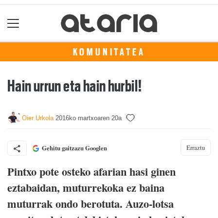
KOMUNITATEA
Hain urrun eta hain hurbil!
Oier Urkola
2016ko martxoaren 20a
Erraztu
Gehitu gaitzazu Googlen
Pintxo pote osteko afarian hasi ginen
eztabaidan, muturrekoka ez baina
muturrak ondo berotuta. Auzo-lotsa