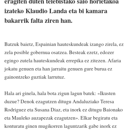
eragiten duten telebistako saio horietakoa
izateko Klaudio Landa eta bi kamara
bakarrik falta ziren han.
Batzuk baietz, Espainian hauteskundeak izango zirela, ez
zela posible gobernua osatzea. Besteak ezetz, edozer
egingo zutela hauteskundeak errepika ez zitezen. Afaria
jokatu genuen eta han jarraitu genuen gure burua ez
gainontzeko guztiak larrutuz.
Hala ari ginela, hala bota zigun lagun batek: «Ikusten
duzue? Denok ezagutzen ditugu Andaluziako Teresa
Rodriguez eta Susana Diaz, eta inork ez ditugu Baionako
eta Mauleko auzapezak ezagutzen». Elkar begiratu eta
konturatu ginen mugikorren laguntzarik gabe inork ez