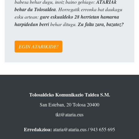
babesa behar dugu, inoiz baino gehiago:
ATARIAk
behar du Tolosaldea
. Horregatik erronka bat daukagu
esku artean:
gure eskualdeko 28 herrietan hamarna
harpidedun berri
behar ditugu.
Zu falta zara, bazatoz?
EGIN ATARIKIDE!
Tolosaldeko Komunikazio Taldea S.M.
San Esteban, 20 Tolosa 20400
tkt@ataria.eus
Erredakzioa:
ataria@ataria.eus
/ 943 655 695