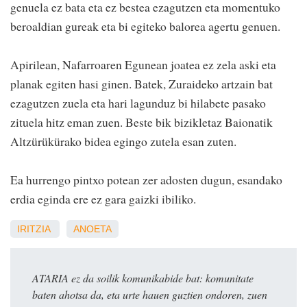
genuela ez bata eta ez bestea ezagutzen eta momentuko
beroaldian gureak eta bi egiteko balorea agertu genuen.
Apirilean, Nafarroaren Egunean joatea ez zela aski eta
planak egiten hasi ginen. Batek, Zuraideko artzain bat
ezagutzen zuela eta hari lagunduz bi hilabete pasako
zituela hitz eman zuen. Beste bik bizikletaz Baionatik
Altzürükürako bidea egingo zutela esan zuten.
Ea hurrengo pintxo potean zer adosten dugun, esandako
erdia eginda ere ez gara gaizki ibiliko.
IRITZIA
ANOETA
ATARIA ez da soilik komunikabide bat: komunitate
baten ahotsa da, eta urte hauen guztien ondoren, zuen