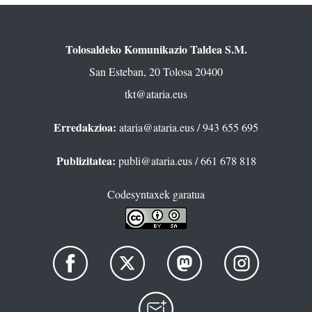
Tolosaldeko Komunikazio Taldea S.M.
San Esteban, 20 Tolosa 20400
tkt@ataria.eus
Erredakzioa:
ataria@ataria.eus
/ 943 655 695
Publizitatea:
publi@ataria.eus
/ 661 678 818
Codesyntaxek garatua