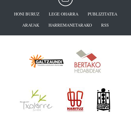
HONI BURUZ
LEGE OHARRA
PUBLIZITATEA
ARAUAK
HARREMANETARAKO
RSS