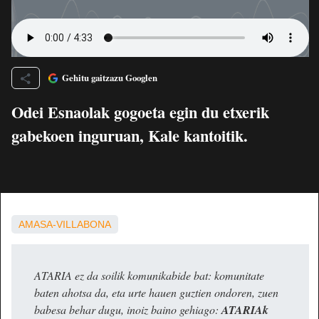
Gehitu gaitzazu Googlen
Odei Esnaolak gogoeta egin du etxerik
gabekoen inguruan, Kale kantoitik.
AMASA-VILLABONA
ATARIA ez da soilik komunikabide bat: komunitate
baten ahotsa da, eta urte hauen guztien ondoren, zuen
babesa behar dugu, inoiz baino gehiago:
ATARIAk