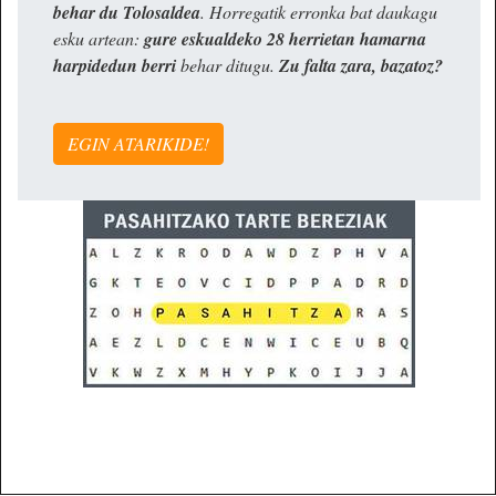
behar du Tolosaldea
. Horregatik erronka bat daukagu
esku artean:
gure eskualdeko 28 herrietan hamarna
harpidedun berri
behar ditugu.
Zu falta zara, bazatoz?
EGIN ATARIKIDE!