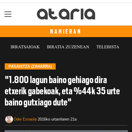
NAHIERAN
IRRATSAIOAK
IRRATIA ZUZENEAN
TELEBISTA
PASAHITZA (ZAHARRA)
"1.800 lagun baino gehiago dira
etxerik gabekoak, eta %44k 35 urte
baino gutxiago dute"
Odei Esnaola
2016ko urtarrilaren 21a