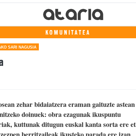
KOMUNITATEA
AKO SARI NAGUSIA
a
osean zehar bidaiatzera eraman gaituzte astean
nitzeko doinuek: obra ezagunak ikuspuntu
rriak, kuttunak ditugun euskal kanta sorta ere e
tzezpen berritzaileak ikusteko parada ere izan