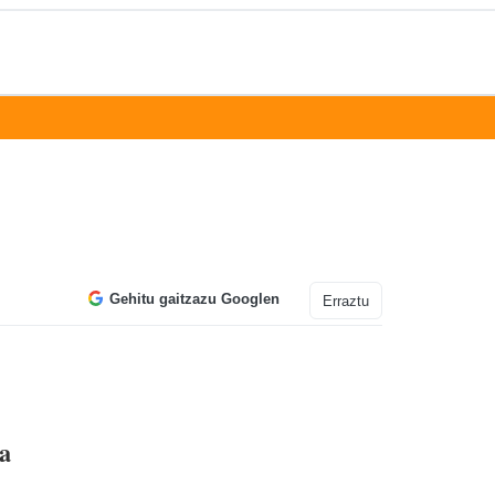
Gehitu gaitzazu Googlen
Erraztu
ta