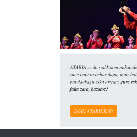
ATARIA ez da soilik komunikabide 
zuen babesa behar dugu, inoiz ba
bat daukagu esku artean:
gure es
falta zara, bazatoz?
EGIN ATARIKIDE!