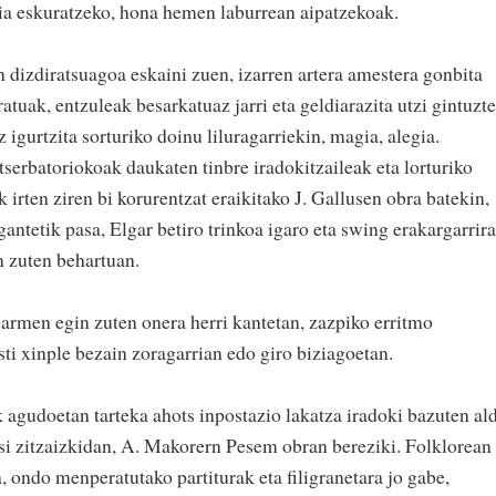
sia eskuratzeko, hona hemen laburrean aipatzekoak.
dizdiratsuagoa eskaini zuen, izarren artera amestera gonbita
atuak, entzuleak besarkatuaz jarri eta geldiarazita utzi gintuzt
igurtzita sorturiko doinu liluragarriekin, magia, alegia.
serbatoriokoak daukaten tinbre iradokitzaileak eta lorturiko
k irten ziren bi korurentzat eraikitako J. Gallusen obra batekin,
gantetik pasa, Elgar betiro trinkoa igaro eta swing erakargarrira
an zuten behartuan.
rmen egin zuten onera herri kantetan, zazpiko erritmo
ti xinple bezain zoragarrian edo giro biziagoetan.
agudoetan tarteka ahots inpostazio lakatza iradoki bazuten al
itsi zitzaizkidan, A. Makorern Pesem obran bereziki. Folklorean
 ondo menperatutako partiturak eta filigranetara jo gabe,