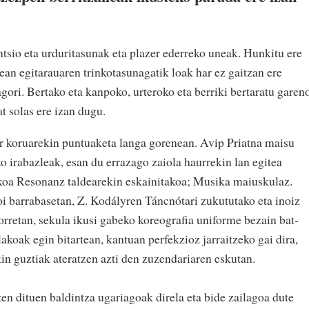
entsio eta urduritasunak eta plazer ederreko uneak. Hunkitu ere
tean egitarauaren trinkotasunagatik loak har ez gaitzan ere
agori. Bertako eta kanpoko, urteroko eta berriki bertaratu garen
t solas ere izan dugu.
r koruarekin puntuaketa langa gorenean. Avip Priatna maisu
o irabazleak, esan du errazago zaiola haurrekin lan egitea
ikoa Resonanz taldearekin eskainitakoa; Musika maiuskulaz.
i barrabasetan, Z. Kodályren Táncnótari zukututako eta inoiz
orretan, sekula ikusi gabeko koreografia uniforme bezain bat-
akoak egin bitartean, kantuan perfekzioz jarraitzeko gai dira,
kin guztiak ateratzen azti den zuzendariaren eskutan.
en dituen baldintza ugariagoak direla eta bide zailagoa dute