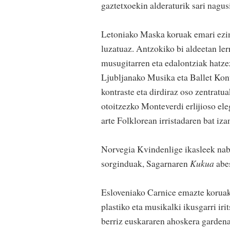
gaztetxoekin alderaturik sari nagu
Letoniako Maska koruak emari ezin 
luzatuaz. Antzokiko bi aldeetan lerr
musugitarren eta edalontziak hatzez 
Ljubljanako Musika eta Ballet Kont
kontraste eta dirdiraz oso zentratua
otoitzezko Monteverdi erlijioso ele
arte Folklorean irristadaren bat iz
Norvegia Kvindenlige ikasleek naba
sorginduak, Sagarnaren
Kukua
abes
Esloveniako Carnice emazte koruak 
plastiko eta musikalki ikusgarri ir
berriz euskararen ahoskera gardena,