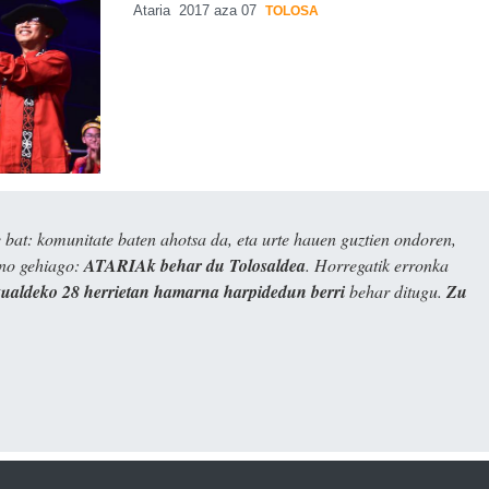
Ataria
2017 aza 07
TOLOSA
bat: komunitate baten ahotsa da, eta urte hauen guztien ondoren,
ino gehiago:
ATARIAk behar du Tolosaldea
. Horregatik erronka
kualdeko 28 herrietan hamarna harpidedun berri
behar ditugu.
Zu