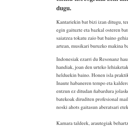
dugu.
Kantariekin bat bizi izan ditugu, t
egin gaituzte eta bazkal osteren ba
saiatzea tokatu zaio bat baino gehi
artean, musikari buruzko makina ba
Indonesiak ezarri du Resonanz hau
handiak, joan den urteko lehiaketak
helduekin baino. Honen isla prakt
Inaute habaneren tempo eta kaldero
entzun ez ditudan ñabardura jolask
batekoak diruditen profesional mail
noski ahots gaitasun aberatsari ete
Kamara taldeek, arautegiak behartz