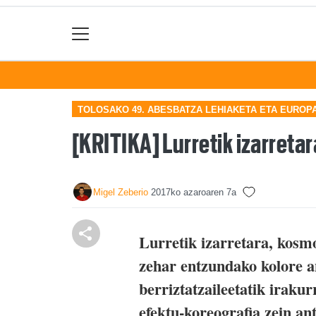
TOLOSAKO 49. ABESBATZA LEHIAKETA ETA EUROP
[KRITIKA] Lurretik izarretar
Migel Zeberio
2017ko azaroaren 7a
Lurretik izarretara, kosm
zehar entzundako kolore a
berriztatzaileetatik iraku
efektu-koreografia zein an