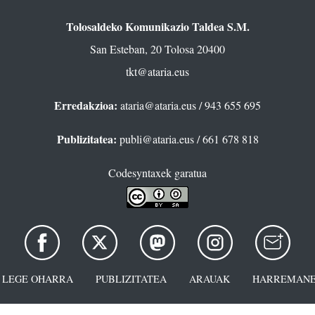
Tolosaldeko Komunikazio Taldea S.M.
San Esteban, 20 Tolosa 20400
tkt@ataria.eus
Erredakzioa:
ataria@ataria.eus
/ 943 655 695
Publizitatea:
publi@ataria.eus
/ 661 678 818
Codesyntaxek garatua
LEGE OHARRA
PUBLIZITATEA
ARAUAK
HARREMANE