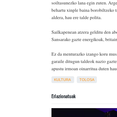
soiltasunezko lana egin zuten. Ar
behartu xinple baina borobiltzeko t
aldera, hau ere talde polita.
Sailkapenean atzera gelditu den ab
Sansarako gazte energikoak, britain
Ez da menturazko izango koru musik
garaile ditugun taldeok nazio gazt
apustu irmoan oinarritua duten hau
KULTURA
TOLOSA
Erlazionatuak