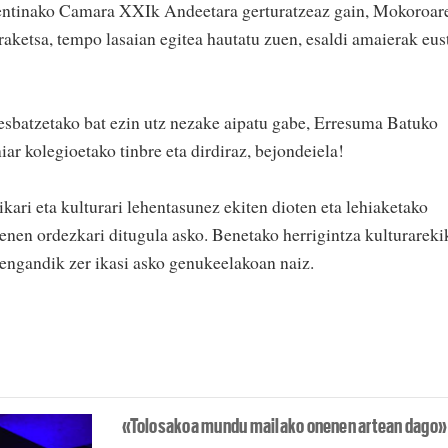
gentinako Camara XXIk Andeetara gerturatzeaz gain, Mokoroar
raketsa, tempo lasaian egitea hautatu zuen, esaldi amaierak eus
esbatzetako bat ezin utz nezake aipatu gabe, Erresuma Batuko
iar kolegioetako tinbre eta dirdiraz, bejondeiela!
ari eta kulturari lehentasunez ekiten dioten eta lehiaketako
eenen ordezkari ditugula asko. Benetako herrigintza kulturareki
engandik zer ikasi asko genukeelakoan naiz.
«Tolosakoa mundu mailako onenen artean dago»