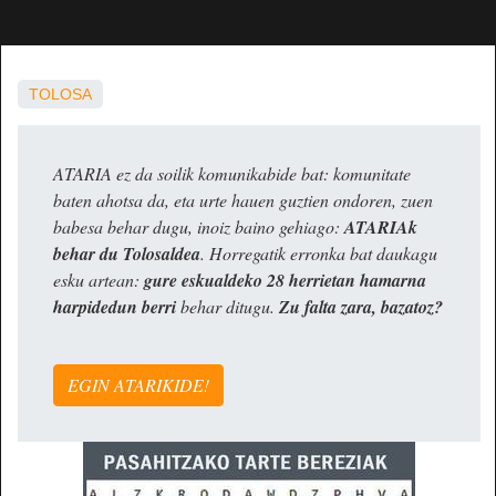
TOLOSA
ATARIA ez da soilik komunikabide bat: komunitate
baten ahotsa da, eta urte hauen guztien ondoren, zuen
babesa behar dugu, inoiz baino gehiago:
ATARIAk
behar du Tolosaldea
. Horregatik erronka bat daukagu
esku artean:
gure eskualdeko 28 herrietan hamarna
harpidedun berri
behar ditugu.
Zu falta zara, bazatoz?
EGIN ATARIKIDE!