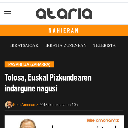
NAHIERAN
IRRATSAIOAK
IRRATIA ZUZENEAN
TELEBISTA
PASAHITZA (ZAHARRA)
Tolosa, Euskal Pizkundearen
indargune nagusi
Kike Amonarriz
2015eko ekainaren 10a