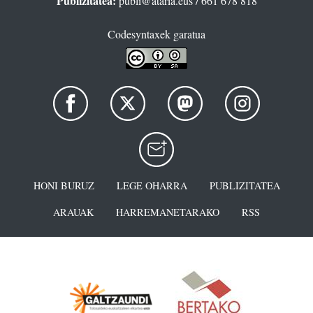
Publizitatea:
publi@ataria.eus
/ 661 678 818
Codesyntaxek garatua
HONI BURUZ
LEGE OHARRA
PUBLIZITATEA
ARAUAK
HARREMANETARAKO
RSS