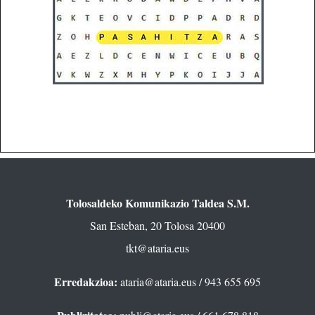
Tolosaldeko Komunikazio Taldea S.M.
San Esteban, 20 Tolosa 20400
tkt@ataria.eus
Erredakzioa:
ataria@ataria.eus
/ 943 655 695