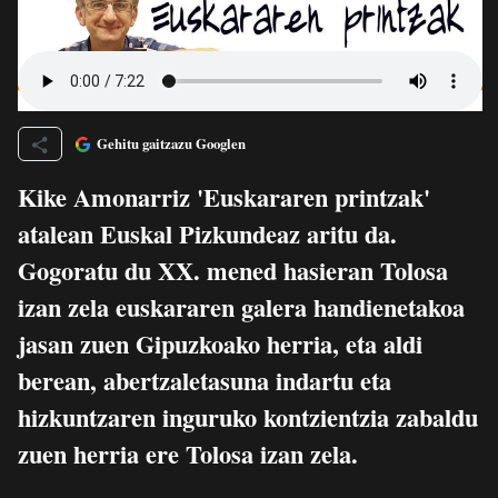
Gehitu gaitzazu Googlen
Kike Amonarriz 'Euskararen printzak'
atalean Euskal Pizkundeaz aritu da.
Gogoratu du XX. mened hasieran Tolosa
izan zela euskararen galera handienetakoa
jasan zuen Gipuzkoako herria, eta aldi
berean, abertzaletasuna indartu eta
hizkuntzaren inguruko kontzientzia zabaldu
zuen herria ere Tolosa izan zela.