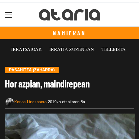
NAHIERAN
IRRATSAIOAK
IRRATIA ZUZENEAN
TELEBISTA
PASAHITZA (ZAHARRA)
Hor azpian, maindirepean
Karlos Linazasoro
2019ko otsailaren 8a