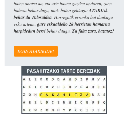
baten ahotsa da, eta urte hauen guztien ondoren, zuen
babesa behar dugu, inoiz baino gehiago:
ATARIAk
behar du Tolosaldea
. Horregatik erronka bat daukagu
esku artean:
gure eskualdeko 28 herrietan hamarna
harpidedun berri
behar ditugu.
Zu falta zara, bazatoz?
EGIN ATARIKIDE!