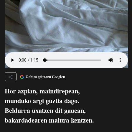
Gehitu gaitzazu Googlen
Hor azpian, maindirepean,
munduko argi guztia dago.
Beldurra uxatzen dit gauean,
bakardadearen malura kentzen.