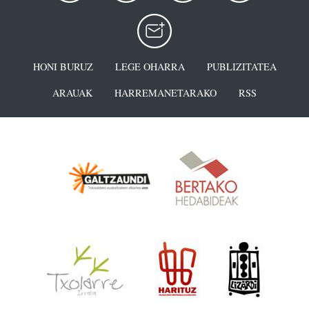
HONI BURUZ
LEGE OHARRA
PUBLIZITATEA
ARAUAK
HARREMANETARAKO
RSS