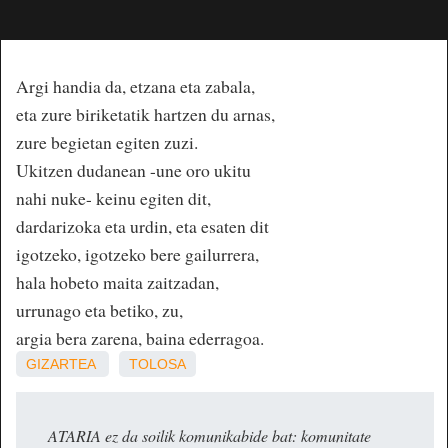
Argi handia da, etzana eta zabala,
eta zure biriketatik hartzen du arnas,
zure begietan egiten zuzi.
Ukitzen dudanean -une oro ukitu
nahi nuke- keinu egiten dit,
dardarizoka eta urdin, eta esaten dit
igotzeko, igotzeko bere gailurrera,
hala hobeto maita zaitzadan,
urrunago eta betiko, zu,
argia bera zarena, baina ederragoa.
GIZARTEA
TOLOSA
ATARIA ez da soilik komunikabide bat: komunitate