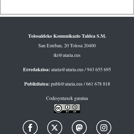
Tolosaldeko Komunikazio Taldea S.M.
San Esteban, 20 Tolosa 20400
tkt@ataria.eus
Erredakzioa:
ataria@ataria.eus
/ 943 655 695
Publizitatea:
publi@ataria.eus
/ 661 678 818
Codesyntaxek garatua