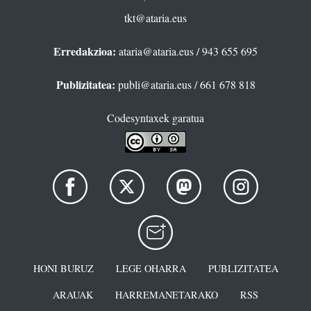
tkt@ataria.eus
Erredakzioa:
ataria@ataria.eus
/ 943 655 695
Publizitatea:
publi@ataria.eus
/ 661 678 818
Codesyntaxek garatua
HONI BURUZ
LEGE OHARRA
PUBLIZITATEA
ARAUAK
HARREMANETARAKO
RSS