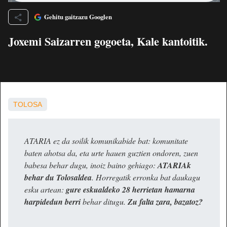
Gehitu gaitzazu Googlen
Joxemi Saizarren gogoeta, Kale kantoitik.
TOLOSA
ATARIA ez da soilik komunikabide bat: komunitate
baten ahotsa da, eta urte hauen guztien ondoren, zuen
babesa behar dugu, inoiz baino gehiago:
ATARIAk
behar du Tolosaldea
. Horregatik erronka bat daukagu
esku artean:
gure eskualdeko 28 herrietan hamarna
harpidedun berri
behar ditugu.
Zu falta zara, bazatoz?