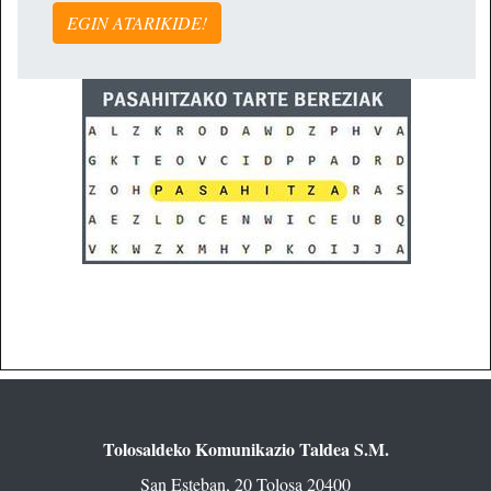
EGIN ATARIKIDE!
Tolosaldeko Komunikazio Taldea S.M.
San Esteban, 20 Tolosa 20400