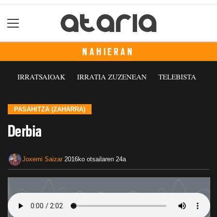
NAHIERAN
IRRATSAIOAK
IRRATIA ZUZENEAN
TELEBISTA
PASAHITZA (ZAHARRA)
Derbia
Joxemi Saizar
2016ko otsailaren 24a