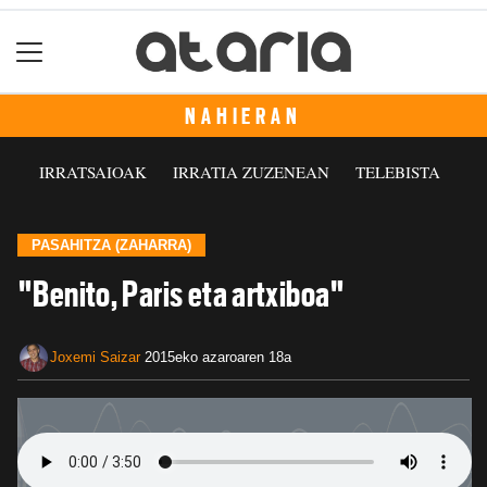
NAHIERAN
IRRATSAIOAK
IRRATIA ZUZENEAN
TELEBISTA
PASAHITZA (ZAHARRA)
"Benito, Paris eta artxiboa"
Joxemi Saizar
2015eko azaroaren 18a