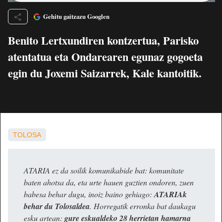
Gehitu gaitzazu Googlen
Benito Lertxundiren kontzertua, Parisko
atentatua eta Ondarearen egunaz gogoeta
egin du Joxemi Saizarrek, Kale kantoitik.
TOLOSA
ATARIA ez da soilik komunikabide bat: komunitate
baten ahotsa da, eta urte hauen guztien ondoren, zuen
babesa behar dugu, inoiz baino gehiago:
ATARIAk
behar du Tolosaldea
. Horregatik erronka bat daukagu
esku artean:
gure eskualdeko 28 herrietan hamarna