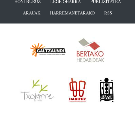
HONI BURUZ
LEGE OHARRA
PUBLIZITATEA
ARAUAK
HARREMANETARAKO
RSS