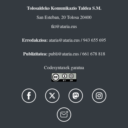
Tolosaldeko Komunikazio Taldea S.M.
San Esteban, 20 Tolosa 20400
tkt@ataria.eus
Erredakzioa:
ataria@ataria.eus
/ 943 655 695
Publizitatea:
publi@ataria.eus
/ 661 678 818
Codesyntaxek garatua