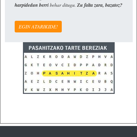
harpidedun berri
behar ditugu.
Zu falta zara, bazatoz?
EGIN ATARIKIDE!