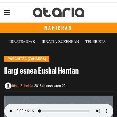
NAHIERAN
IRRATSAIOAK
IRRATIA ZUZENEAN
TELEBISTA
PASAHITZA (ZAHARRA)
Ilargi esnea Euskal Herrian
Iñaki Zubeldia
2016ko otsailaren 22a