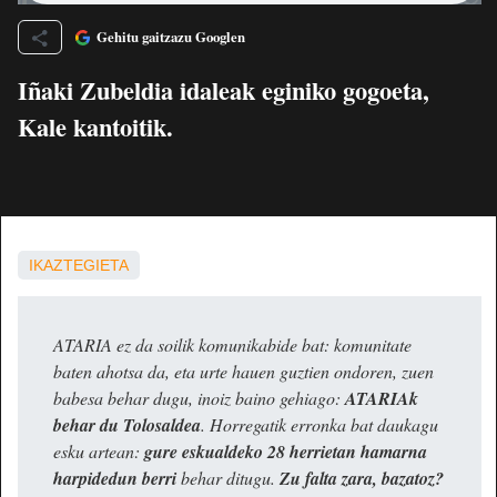
Gehitu gaitzazu Googlen
Iñaki Zubeldia idaleak eginiko gogoeta,
Kale kantoitik.
IKAZTEGIETA
ATARIA ez da soilik komunikabide bat: komunitate
baten ahotsa da, eta urte hauen guztien ondoren, zuen
babesa behar dugu, inoiz baino gehiago:
ATARIAk
behar du Tolosaldea
. Horregatik erronka bat daukagu
esku artean:
gure eskualdeko 28 herrietan hamarna
harpidedun berri
behar ditugu.
Zu falta zara, bazatoz?