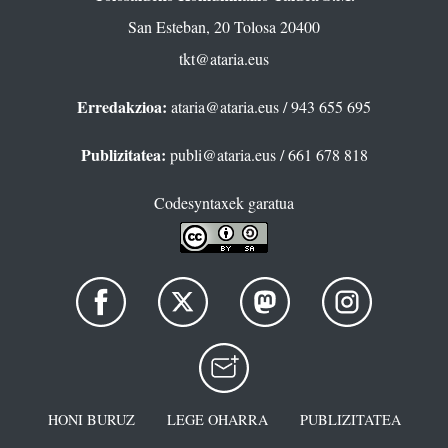
San Esteban, 20 Tolosa 20400
tkt@ataria.eus
Erredakzioa:
ataria@ataria.eus
/ 943 655 695
Publizitatea:
publi@ataria.eus
/ 661 678 818
Codesyntaxek garatua
HONI BURUZ
LEGE OHARRA
PUBLIZITATEA