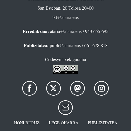
San Esteban, 20 Tolosa 20400
tkt@ataria.eus
Erredakzioa:
ataria@ataria.eus
/ 943 655 695
Publizitatea:
publi@ataria.eus
/ 661 678 818
Codesyntaxek garatua
HONI BURUZ
LEGE OHARRA
PUBLIZITATEA