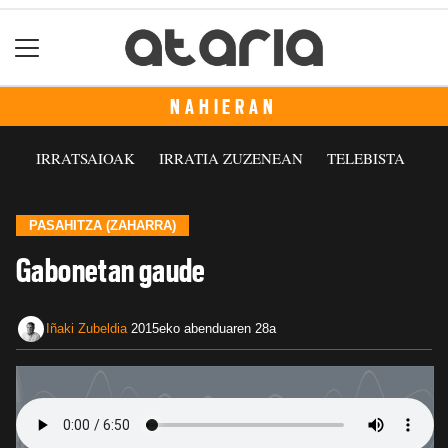
NAHIERAN
IRRATSAIOAK
IRRATIA ZUZENEAN
TELEBISTA
PASAHITZA (ZAHARRA)
Gabonetan gaude
Iñaki Zubeldia
2015eko abenduaren 28a