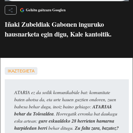
Gehitu gaitzazu Googlen
Iñaki Zubeldiak Gabonen inguruko
hausnarketa egin digu, Kale kantoitik.
IKAZTEGIETA
ATARIA ez da soilik komunikabide bat: komunitate
baten ahotsa da, eta urte hauen guztien ondoren, zuen
babesa behar dugu, inoiz baino gehiago:
ATARIAk
behar du Tolosaldea
. Horregatik erronka bat daukagu
esku artean:
gure eskualdeko 28 herrietan hamarna
harpidedun berri
behar ditugu.
Zu falta zara, bazatoz?