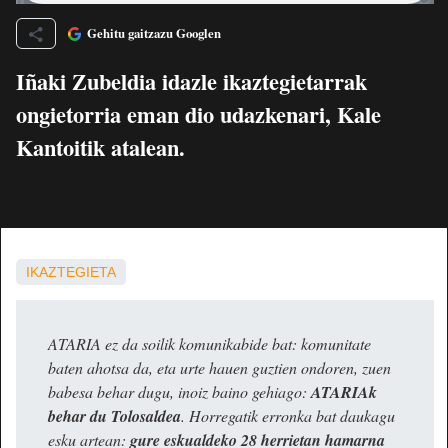
Gehitu gaitzazu Googlen
Iñaki Zubeldia idazle ikaztegietarrak
ongietorria eman dio udazkenari, Kale
Kantoitik atalean.
IKAZTEGIETA
ATARIA ez da soilik komunikabide bat: komunitate
baten ahotsa da, eta urte hauen guztien ondoren, zuen
babesa behar dugu, inoiz baino gehiago:
ATARIAk
behar du Tolosaldea
. Horregatik erronka bat daukagu
esku artean:
gure eskualdeko 28 herrietan hamarna