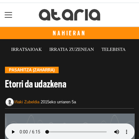
NAHIERAN
IRRATSAIOAK
IRRATIA ZUZENEAN
TELEBISTA
PASAHITZA (ZAHARRA)
Etorri da udazkena
Iñaki Zubeldia
2015eko urriaren 5a