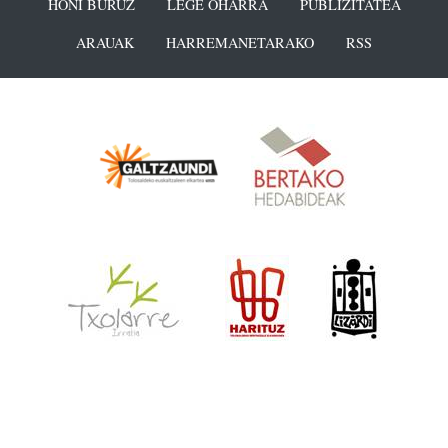
HONI BURUZ
LEGE OHARRA
PUBLIZITATEA
ARAUAK
HARREMANETARAKO
RSS