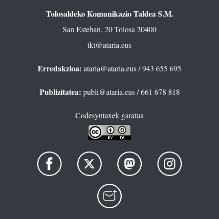
Tolosaldeko Komunikazio Taldea S.M.
San Esteban, 20 Tolosa 20400
tkt@ataria.eus
Erredakzioa:
ataria@ataria.eus
/ 943 655 695
Publizitatea:
publi@ataria.eus
/ 661 678 818
Codesyntaxek garatua