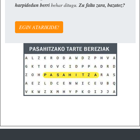
harpidedun berri
behar ditugu.
Zu falta zara, bazatoz?
EGIN ATARIKIDE!