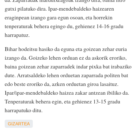
gutxi pilatuko dira. Ipar-mendebaldeko haizearen
eraginpean izango gara egun osoan, eta horrekin
tenperaturak behera egingo du, gehienez 14-16 gradu
harrapatuz.
Bihar hodeitsu hasiko da eguna eta goizean zehar euria
izango da. Goizeko lehen orduan ez da askorik eroriko,
baina goizean zehar zaparradek indar pixka bat irabaziko
dute. Arratsaldeko lehen orduetan zaparrada politen bat
edo beste eroriko da, azken orduetan giroa lasaituz.
Ipar/ipar-mendebaldeko haizea zakar antzean ibiliko da.
Tenperaturak behera egin, eta gehienez 13-15 gradu
harrapatuko ditu.
GIZARTEA