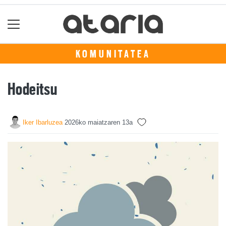
KOMUNITATEA
Hodeitsu
Iker Ibarluzea
2026ko maiatzaren 13a