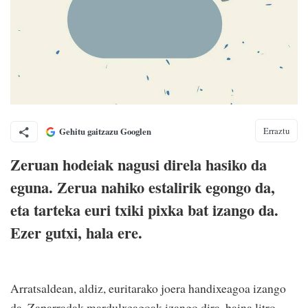
Erraztu
Gehitu gaitzazu Googlen
Zeruan hodeiak nagusi direla hasiko da
eguna. Zerua nahiko estalirik egongo da,
eta tarteka euri txiki pixka bat izango da.
Ezer gutxi, hala ere.
Arratsaldean, aldiz, euritarako joera handixeagoa izango
da. Zaparradak mardulxeagoak izango dira, baina litro