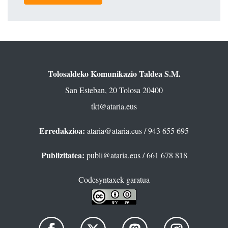
Tolosaldeko Komunikazio Taldea S.M.
San Esteban, 20 Tolosa 20400
tkt@ataria.eus
Erredakzioa:
ataria@ataria.eus
/ 943 655 695
Publizitatea:
publi@ataria.eus
/ 661 678 818
Codesyntaxek garatua