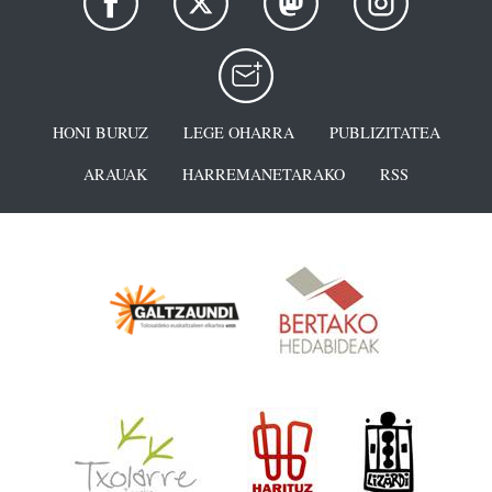
HONI BURUZ
LEGE OHARRA
PUBLIZITATEA
ARAUAK
HARREMANETARAKO
RSS