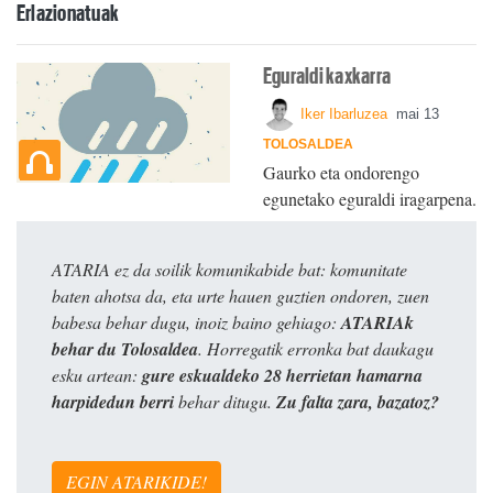
Erlazionatuak
Eguraldi kaxkarra
Iker Ibarluzea
mai 13
TOLOSALDEA
Gaurko eta ondorengo
egunetako eguraldi iragarpena.
ATARIA ez da soilik komunikabide bat: komunitate
baten ahotsa da, eta urte hauen guztien ondoren, zuen
babesa behar dugu, inoiz baino gehiago:
ATARIAk
behar du Tolosaldea
. Horregatik erronka bat daukagu
esku artean:
gure eskualdeko 28 herrietan hamarna
harpidedun berri
behar ditugu.
Zu falta zara, bazatoz?
EGIN ATARIKIDE!