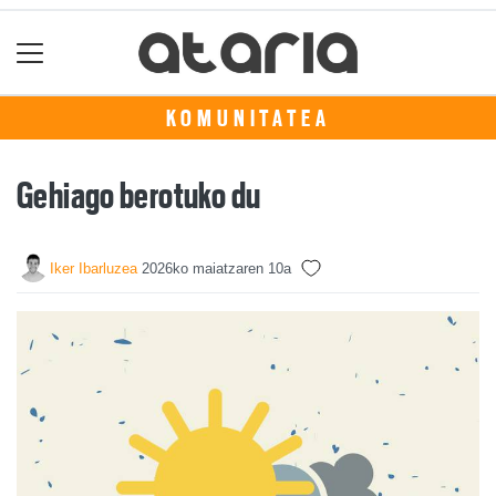
KOMUNITATEA
Gehiago berotuko du
Iker Ibarluzea
2026ko maiatzaren 10a