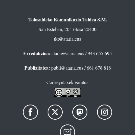
Tolosaldeko Komunikazio Taldea S.M.
San Esteban, 20 Tolosa 20400
tkt@ataria.eus
Erredakzioa:
ataria@ataria.eus
/ 943 655 695
Publizitatea:
publi@ataria.eus
/ 661 678 818
Codesyntaxek garatua