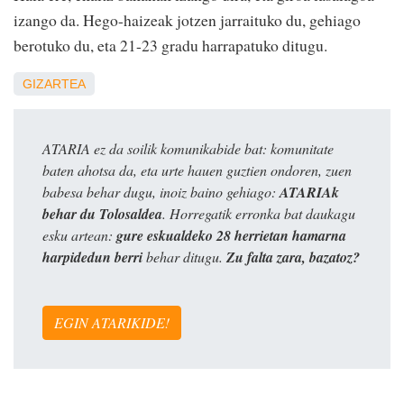
izango da. Hego-haizeak jotzen jarraituko du, gehiago
berotuko du, eta 21-23 gradu harrapatuko ditugu.
GIZARTEA
ATARIA ez da soilik komunikabide bat: komunitate
baten ahotsa da, eta urte hauen guztien ondoren, zuen
babesa behar dugu, inoiz baino gehiago:
ATARIAk
behar du Tolosaldea
. Horregatik erronka bat daukagu
esku artean:
gure eskualdeko 28 herrietan hamarna
harpidedun berri
behar ditugu.
Zu falta zara, bazatoz?
EGIN ATARIKIDE!