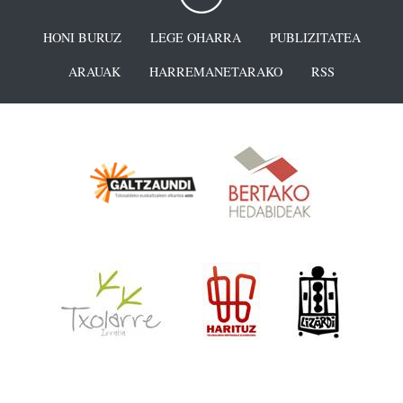
HONI BURUZ
LEGE OHARRA
PUBLIZITATEA
ARAUAK
HARREMANETARAKO
RSS