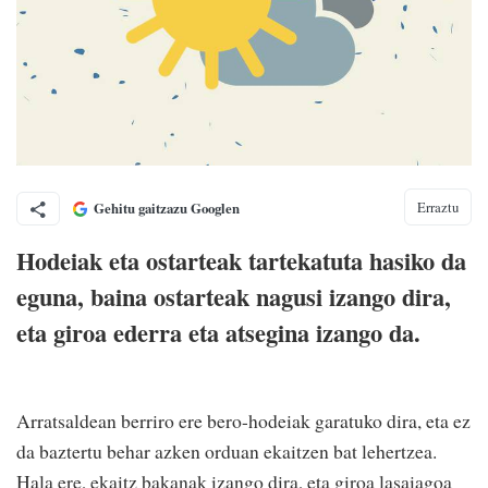
Erraztu
Gehitu gaitzazu Googlen
Hodeiak eta ostarteak tartekatuta hasiko da
eguna, baina ostarteak nagusi izango dira,
eta giroa ederra eta atsegina izango da.
Arratsaldean berriro ere bero-hodeiak garatuko dira, eta ez
da baztertu behar azken orduan ekaitzen bat lehertzea.
Hala ere, ekaitz bakanak izango dira, eta giroa lasaiagoa