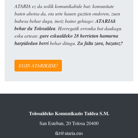
ATARIA ez da soilik komunikabide bat: komunitate
baten ahotsa da, eta urte hauen guztien ondoren, zuen
babesa behar dugu, inoiz baino gehiago:
ATARIAk
behar du Tolosaldea
. Horregatik erronka bat daukagu
esku artean:
gure eskualdeko 28 herrietan hamarna
harpidedun berri
behar ditugu.
Zu falta zara, bazatoz?
EGIN ATARIKIDE!
Tolosaldeko Komunikazio Taldea S.M.
San Esteban, 20 Tolosa 20400
tkt@ataria.eus