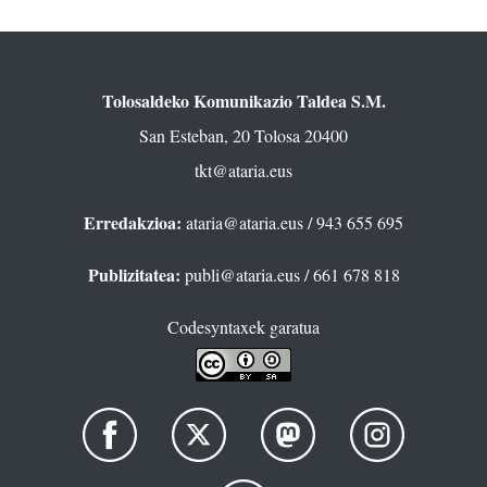
Tolosaldeko Komunikazio Taldea S.M.
San Esteban, 20 Tolosa 20400
tkt@ataria.eus
Erredakzioa:
ataria@ataria.eus
/ 943 655 695
Publizitatea:
publi@ataria.eus
/ 661 678 818
Codesyntaxek garatua