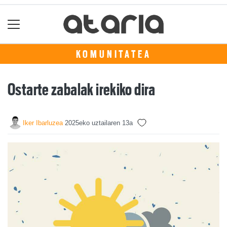
KOMUNITATEA
Ostarte zabalak irekiko dira
Iker Ibarluzea
2025eko uztailaren 13a