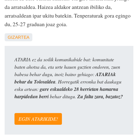
da arratsaldea. Haizea aldakor antzean ibiliko da,
arratsaldean ipar ukitu batekin. Tenperaturak gora egingo
du, 25-27 graduan joaz goia.
GIZARTEA
ATARIA ez da soilik komunikabide bat: komunitate
baten ahotsa da, eta urte hauen guztien ondoren, zuen
babesa behar dugu, inoiz baino gehiago:
ATARIAk
behar du Tolosaldea
. Horregatik erronka bat daukagu
esku artean:
gure eskualdeko 28 herrietan hamarna
harpidedun berri
behar ditugu.
Zu falta zara, bazatoz?
EGIN ATARIKIDE!