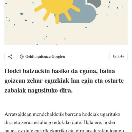
Erraztu
Gehitu gaitzazu Googlen
Hodei batzuekin hasiko da eguna, baina
goizean zehar eguzkiak lan egin eta ostarte
zabalak nagusituko dira.
Arratsaldean mendebaldetik barrena hodeiak ugarituko
dira eta zerua estaliago edukiko dute. Hala ere, hodei
hauek ez dute euririk ekarriko eta giro lasaiarekin joango