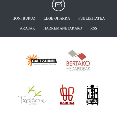
HONI BURUZ
LEGE OHARRA
PUBLIZITATEA
ARAUAK
HARREMANETARAKO
RSS