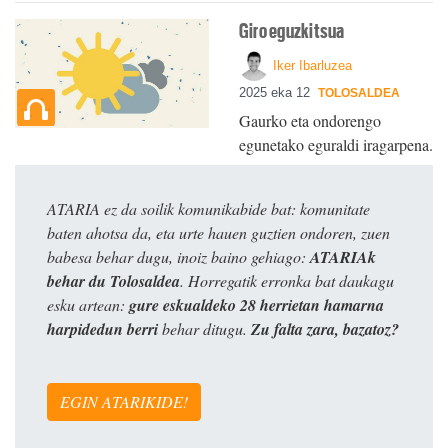
Giro eguzkitsua
Iker Ibarluzea
2025 eka 12
TOLOSALDEA
Gaurko eta ondorengo
egunetako eguraldi iragarpena.
ATARIA ez da soilik komunikabide bat: komunitate
baten ahotsa da, eta urte hauen guztien ondoren, zuen
babesa behar dugu, inoiz baino gehiago:
ATARIAk
behar du Tolosaldea
. Horregatik erronka bat daukagu
esku artean:
gure eskualdeko 28 herrietan hamarna
harpidedun berri
behar ditugu.
Zu falta zara, bazatoz?
EGIN ATARIKIDE!