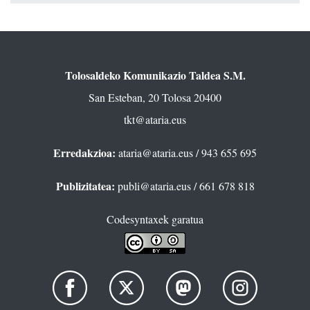
Tolosaldeko Komunikazio Taldea S.M.
San Esteban, 20 Tolosa 20400
tkt@ataria.eus
Erredakzioa:
ataria@ataria.eus
/ 943 655 695
Publizitatea:
publi@ataria.eus
/ 661 678 818
Codesyntaxek garatua