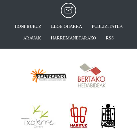
HONI BURUZ
LEGE OHARRA
PUBLIZITATEA
ARAUAK
HARREMANETARAKO
RSS