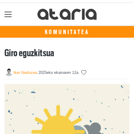
KOMUNITATEA
Giro eguzkitsua
Iker Ibarluzea
2025eko ekainaren 12a