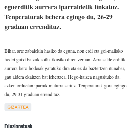
eguerditik aurrera iparraldetik finkatuz.
Tenperaturak behera egingo du, 26-29
graduan errendituz.
Bihar, arte zabalekin hasiko da eguna, non erdi eta goi-mailako
hodei gutxi batzuk soilik ikusiko diren zeruan. Arratsalde erditik
aurrera bero-hodeiak garatuko dira eta ez da baztertzen ilunabar,
gau aldera ekaitzen bat lehertzea. Hego-haizea nagusituko da,
azken orduetan iparrak muturra sartuz. Tenperaturak gora egingo
du, 29-31 graduan errendituz.
GIZARTEA
Erlazionatuak