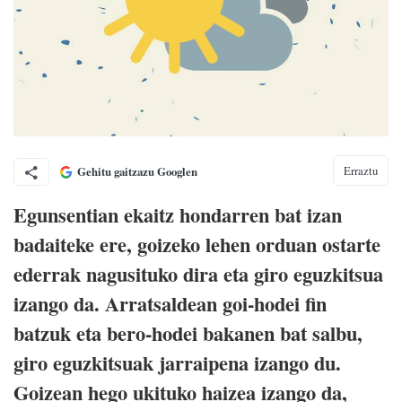
Erraztu
Gehitu gaitzazu Googlen
Egunsentian ekaitz hondarren bat izan
badaiteke ere, goizeko lehen orduan ostarte
ederrak nagusituko dira eta giro eguzkitsua
izango da. Arratsaldean goi-hodei fin
batzuk eta bero-hodei bakanen bat salbu,
giro eguzkitsuak jarraipena izango du.
Goizean hego ukituko haizea izango da,