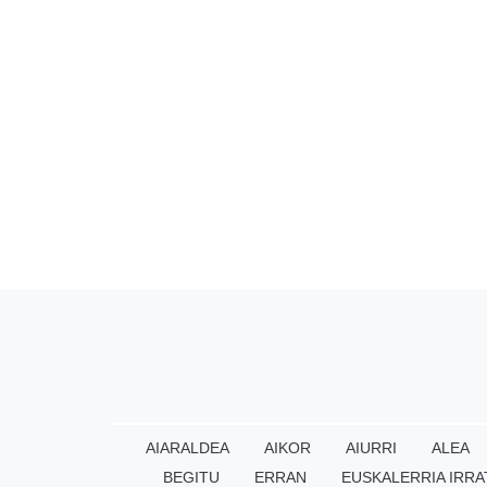
AIARALDEA
AIKOR
AIURRI
ALEA
BEGITU
ERRAN
EUSKALERRIA IRRA