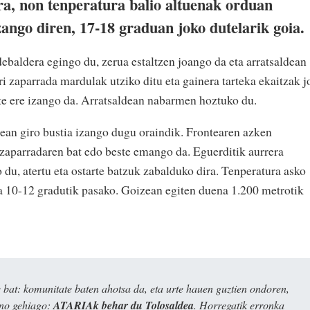
ira, non tenperatura balio altuenak orduan
ango diren, 17-18 graduan joko dutelarik goia.
baldera egingo du, zerua estaltzen joango da eta arratsaldean
ri zaparrada mardulak utziko ditu eta gainera tarteka ekaitzak j
te ere izango da. Arratsaldean nabarmen hoztuko du.
ean giro bustia izango dugu oraindik. Frontearen azken
 zaparradaren bat edo beste emango da. Eguerditik aurrera
u, atertu eta ostarte batzuk zabalduko dira. Tenperatura asko
ira 10-12 gradutik pasako. Goizean egiten duena 1.200 metrotik
bat: komunitate baten ahotsa da, eta urte hauen guztien ondoren,
ino gehiago:
ATARIAk behar du Tolosaldea
. Horregatik erronka