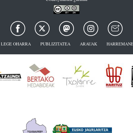
LEGE OHARRA
PUBLIZITATEA
ARAUAK
HARREMANE