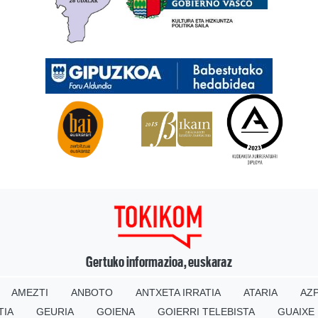
Gertuko informazioa, euskaraz
AMEZTI
ANBOTO
ANTXETA IRRATIA
ATARIA
AZP
TIA
GEURIA
GOIENA
GOIERRI TELEBISTA
GUAIXE