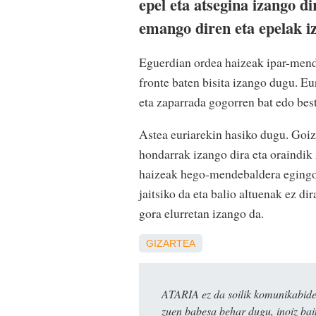
epel eta atsegina izango d
emango diren eta epelak iz
Eguerdian ordea haizeak ipar-mende
fronte baten bisita izango dugu. Eu
eta zaparrada gogorren bat edo bes
Astea euriarekin hasiko dugu. Goiz
hondarrak izango dira eta oraindik
haizeak hego-mendebaldera egingo d
jaitsiko da eta balio altuenak ez d
gora elurretan izango da.
GIZARTEA
ATARIA ez da soilik komunikabide 
zuen babesa behar dugu, inoiz ba