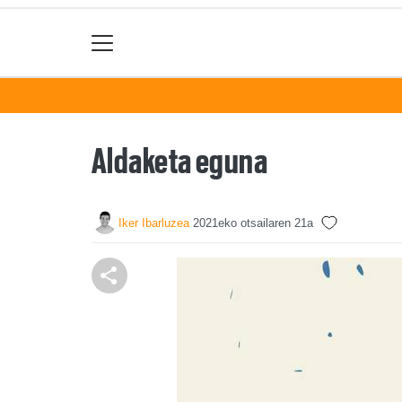
Aldaketa eguna
Iker Ibarluzea
2021eko otsailaren 21a