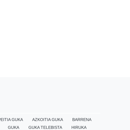
EITIA GUKA
AZKOITIA GUKA
BARRENA
GUKA
GUKA TELEBISTA
HIRUKA