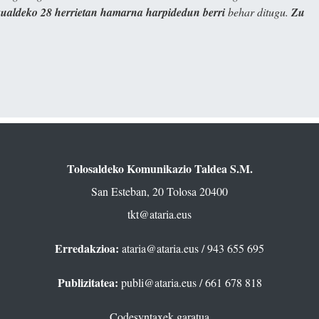
kualdeko 28 herrietan hamarna harpidedun berri
behar ditugu.
Zu
Tolosaldeko Komunikazio Taldea S.M.
San Esteban, 20 Tolosa 20400
tkt@ataria.eus
Erredakzioa:
ataria@ataria.eus
/ 943 655 695
Publizitatea:
publi@ataria.eus
/ 661 678 818
Codesyntaxek garatua