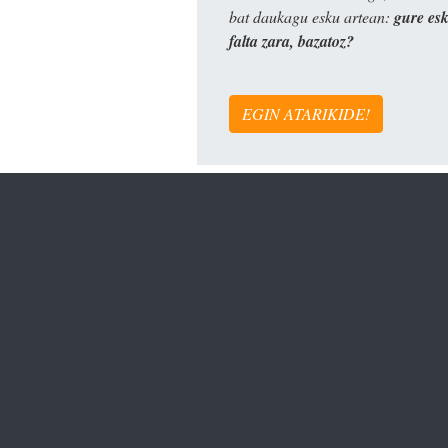
bat daukagu esku artean:
gure es
falta zara, bazatoz?
EGIN ATARIKIDE!