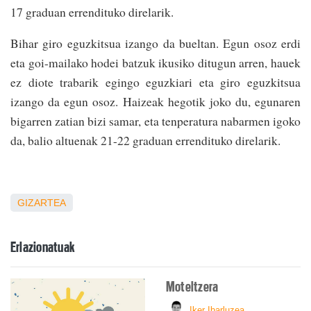
17 graduan errendituko direlarik.
Bihar giro eguzkitsua izango da bueltan. Egun osoz erdi
eta goi-mailako hodei batzuk ikusiko ditugun arren, hauek
ez diote trabarik egingo eguzkiari eta giro eguzkitsua
izango da egun osoz. Haizeak hegotik joko du, egunaren
bigarren zatian bizi samar, eta tenperatura nabarmen igoko
da, balio altuenak 21-22 graduan errendituko direlarik.
GIZARTEA
Erlazionatuak
Moteltzera
Iker Ibarluzea