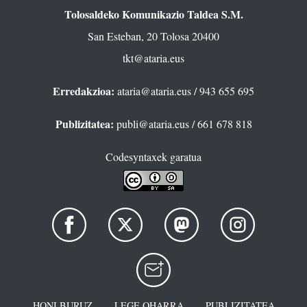
Tolosaldeko Komunikazio Taldea S.M.
San Esteban, 20 Tolosa 20400
tkt@ataria.eus
Erredakzioa:
ataria@ataria.eus
/ 943 655 695
Publizitatea:
publi@ataria.eus
/ 661 678 818
Codesyntaxek garatua
HONI BURUZ
LEGE OHARRA
PUBLIZITATEA