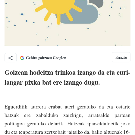
Erraztu
Gehitu gaitzazu Googlen
Goizean hodeitza trinkoa izango da eta euri-
langar pixka bat ere izango dugu.
Eguerditik aurrera erabat ateri geratuko da eta ostarte
batzuk ere zabalduko zaizkigu, arratsalde partean
politagoa geratuko delarik. Haizeak ipar-ekialdetik joko
du eta tenperatura zertxobait jaitsiko da, balio altuenak 16-