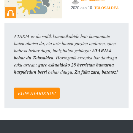
2020 aza 10
TOLOSALDEA
ATARIA ez da soilik komunikabide bat: komunitate
baten ahotsa da, eta urte hauen guztien ondoren, zuen
babesa behar dugu, inoiz baino gehiago:
ATARIAk
behar du Tolosaldea
. Horregatik erronka bat daukagu
esku artean:
gure eskualdeko 28 herrietan hamarna
harpidedun berri
behar ditugu.
Zu falta zara, bazatoz?
EGIN ATARIKIDE!