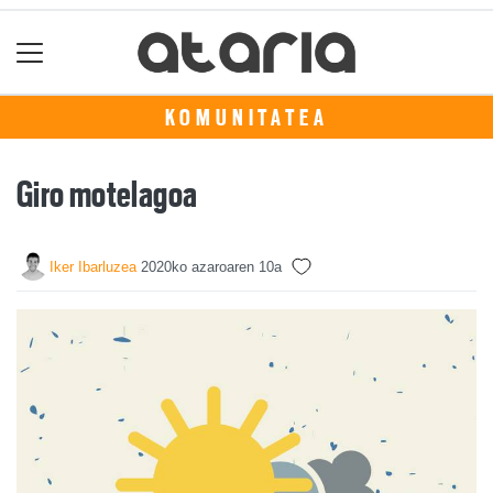
KOMUNITATEA
Giro motelagoa
Iker Ibarluzea
2020ko azaroaren 10a