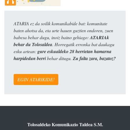
ATARIA ez da soilik komunikabide bat: komunitate
baten ahotsa da, eta urte hauen guztien ondoren, zuen
babesa behar dugu, inoiz baino gehiago:
ATARIAk
behar du Tolosaldea
. Horregatik erronka bat daukagu
esku artean:
gure eskualdeko 28 herrietan hamarna
harpidedun berri
behar ditugu.
Zu falta zara, bazatoz?
EGIN ATARIKIDE!
Tolosaldeko Komunikazio Taldea S.M.