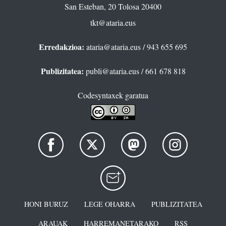
San Esteban, 20 Tolosa 20400
tkt@ataria.eus
Erredakzioa:
ataria@ataria.eus
/ 943 655 695
Publizitatea:
publi@ataria.eus
/ 661 678 818
Codesyntaxek garatua
HONI BURUZ
LEGE OHARRA
PUBLIZITATEA
ARAUAK
HARREMANETARAKO
RSS