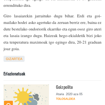
errendituko dira.
Giro lasaiarekin jarraituko dugu bihar. Erdi eta goi-
mailako hodei asko agertuko da zeruan berriz ere, baina ez
dute bestelako ondoriorik ekarriko eta egun osoz giro ateri
eta lasaia izango dugu. Haizeak hego-ekialdetik bizi joko
eta tenperatura maximoak igo egingo dira, 20-21 graduan
joaz goia.
GIZARTEA
Erlazionatuak
Goiz polita
Ataria
2020 aza 05
TOLOSALDEA