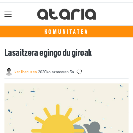
KOMUNITATEA
Lasaitzera egingo du giroak
Iker Ibarluzea
2020ko azaroaren 5a