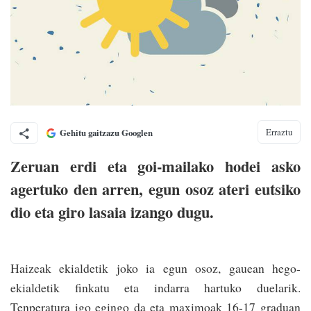
Erraztu
Gehitu gaitzazu Googlen
Zeruan erdi eta goi-mailako hodei asko
agertuko den arren, egun osoz ateri eutsiko
dio eta giro lasaia izango dugu.
Haizeak ekialdetik joko ia egun osoz, gauean hego-
ekialdetik finkatu eta indarra hartuko duelarik.
Tenperatura igo egingo da eta maximoak 16-17 graduan