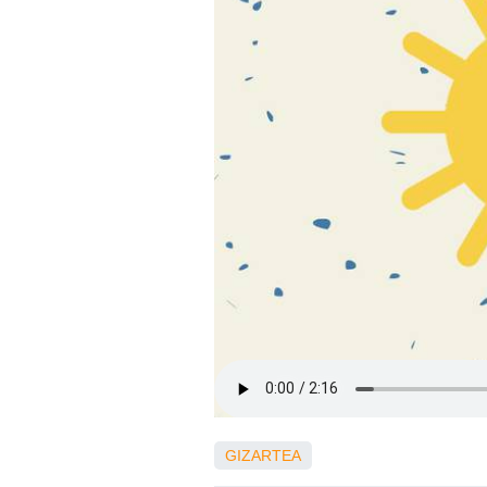
GIZARTEA