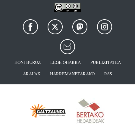
HONI BURUZ
LEGE OHARRA
PUBLIZITATEA
ARAUAK
HARREMANETARAKO
RSS