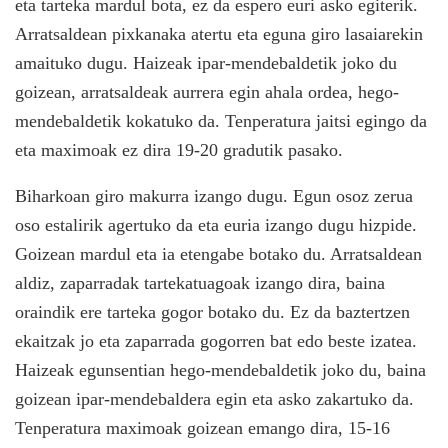
eta tarteka mardul bota, ez da espero euri asko egiterik.
Arratsaldean pixkanaka atertu eta eguna giro lasaiarekin
amaituko dugu. Haizeak ipar-mendebaldetik joko du
goizean, arratsaldeak aurrera egin ahala ordea, hego-
mendebaldetik kokatuko da. Tenperatura jaitsi egingo da
eta maximoak ez dira 19-20 gradutik pasako.
Biharkoan giro
makurra izango dugu. Egun osoz zerua
oso estalirik agertuko da eta euria izango dugu hizpide.
Goizean mardul eta ia etengabe botako du. Arratsaldean
aldiz, zaparradak tartekatuagoak izango dira, baina
oraindik ere tarteka gogor botako du. Ez da baztertzen
ekaitzak jo eta zaparrada gogorren bat edo beste izatea.
Haizeak egunsentian hego-mendebaldetik joko du, baina
goizean ipar-mendebaldera egin eta asko zakartuko da.
Tenperatura maximoak goizean emango dira, 15-16