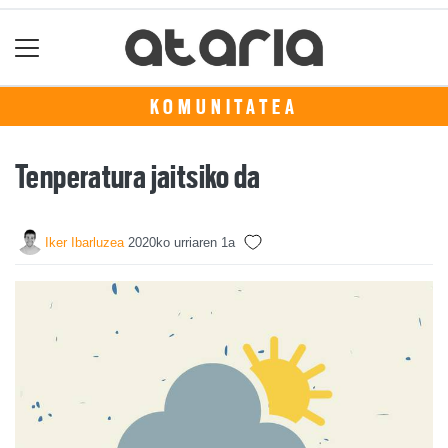
KOMUNITATEA
Tenperatura jaitsiko da
Iker Ibarluzea
2020ko urriaren 1a