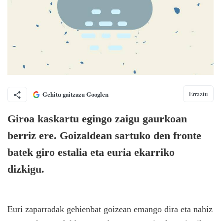
Erraztu
Gehitu gaitzazu Googlen
Giroa kaskartu egingo zaigu gaurkoan
berriz ere. Goizaldean sartuko den fronte
batek giro estalia eta euria ekarriko
dizkigu.
E
uri zaparradak gehienbat goizean emango dira eta nahiz