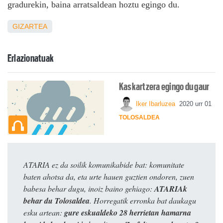
gradurekin, baina arratsaldean hoztu egingo du.
GIZARTEA
Erlazionatuak
Kaskartzera egingo du gaur
Iker Ibarluzea
2020 urr 01
TOLOSALDEA
ATARIA ez da soilik komunikabide bat: komunitate
baten ahotsa da, eta urte hauen guztien ondoren, zuen
babesa behar dugu, inoiz baino gehiago:
ATARIAk
behar du Tolosaldea
. Horregatik erronka bat daukagu
esku artean:
gure eskualdeko 28 herrietan hamarna