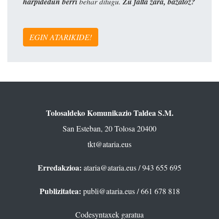
harpidedun berri
behar ditugu.
Zu falta zara, bazatoz?
EGIN ATARIKIDE!
Tolosaldeko Komunikazio Taldea S.M.
San Esteban, 20 Tolosa 20400
tkt@ataria.eus
Erredakzioa:
ataria@ataria.eus
/ 943 655 695
Publizitatea:
publi@ataria.eus
/ 661 678 818
Codesyntaxek garatua