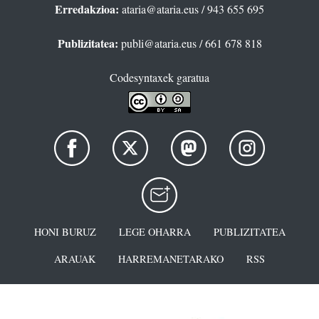
Erredakzioa:
ataria@ataria.eus
/ 943 655 695
Publizitatea:
publi@ataria.eus
/ 661 678 818
Codesyntaxek garatua
HONI BURUZ
LEGE OHARRA
PUBLIZITATEA
ARAUAK
HARREMANETARAKO
RSS