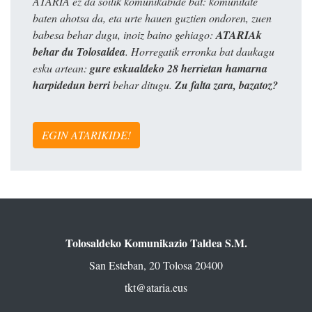
ATARIA ez da soilik komunikabide bat: komunitate
baten ahotsa da, eta urte hauen guztien ondoren, zuen
babesa behar dugu, inoiz baino gehiago:
ATARIAk
behar du Tolosaldea
. Horregatik erronka bat daukagu
esku artean:
gure eskualdeko 28 herrietan hamarna
harpidedun berri
behar ditugu.
Zu falta zara, bazatoz?
EGIN ATARIKIDE!
Tolosaldeko Komunikazio Taldea S.M.
San Esteban, 20 Tolosa 20400
tkt@ataria.eus