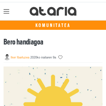
KOMUNITATEA
Bero handiagoa
Iker Ibarluzea
2020ko irailaren 9a