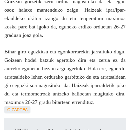
Goizean goizetik zeru urdina nagusituko da eta egun
osoz halaxe mantenduko zaigu. Haizeak ipar/ipar-
ekialdeko ukitua izango du eta tenperatura maximoa
koska pare bat igoko da, eguneko erdiko orduetan 26-27
graduan joaz goia.
Bihar giro eguzkitsu eta egonkorrarekin
jarraituko dugu.
Goizean hodei batzuk agertuko dira eta zerua ez da
aurreko egunetan bezain argi agertuko. Hala ere, eguerdi,
arratsaldeko lehen ordurako garbituko du eta arratsaldean
giro eguzkitsua nagusituko da. Haizeak iparraldetik joko
du eta termometroak antzeko balioetan mugituko dira,
maximoa 26-27 gradu bitartean errendituz.
GIZARTEA