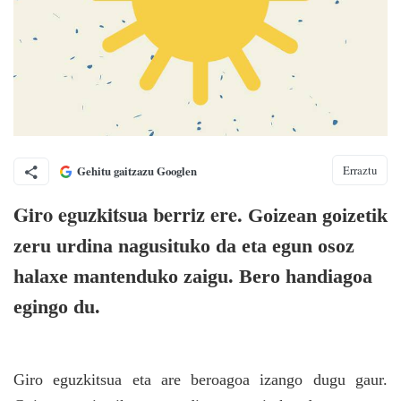
Erraztu
Gehitu gaitzazu Googlen
Giro eguzkitsua berriz ere.
Goizean goizetik
zeru urdina nagusituko da eta egun osoz
halaxe mantenduko zaigu. Bero handiagoa
egingo du.
Giro eguzkitsua eta are beroagoa izango dugu gaur.