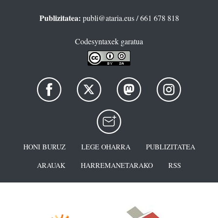
Publizitatea:
publi@ataria.eus
/ 661 678 818
Codesyntaxek garatua
HONI BURUZ
LEGE OHARRA
PUBLIZITATEA
ARAUAK
HARREMANETARAKO
RSS