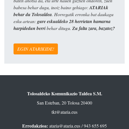
baten ahotsa da, eta urte hauen guztien ondoren, zuen
babesa behar dugu, inoiz baino gehiago:
ATARIAk
behar du Tolosaldea
. Horregatik erronka bat daukagu
esku artean:
gure eskualdeko 28 herrietan hamarna
harpidedun berri
behar ditugu.
Zu falta zara, bazatoz?
EGIN ATARIKIDE!
Tolosaldeko Komunikazio Taldea S.M.
San Esteban, 20 Tolosa 20400
tkt@ataria.eus
Erredakzioa:
ataria@ataria.eus
/ 943 655 695