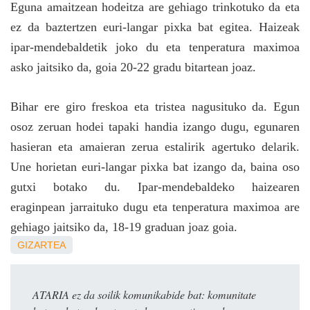
Eguna amaitzean hodeitza are gehiago trinkotuko da eta
ez da baztertzen euri-langar pixka bat egitea. Haizeak
ipar-mendebaldetik joko du eta tenperatura maximoa
asko jaitsiko da, goia 20-22 gradu bitartean joaz.
Bihar ere giro f
reskoa eta tristea nagusituko da. Egun
osoz zeruan hodei tapaki handia izango dugu, egunaren
hasieran eta amaieran zerua estalirik agertuko delarik.
Une horietan euri-langar pixka bat izango da, baina oso
gutxi botako du. Ipar-mendebaldeko haizearen
eraginpean jarraituko dugu eta tenperatura maximoa are
gehiago jaitsiko da, 18-19 graduan joaz goia.
GIZARTEA
ATARIA ez da soilik komunikabide bat: komunitate