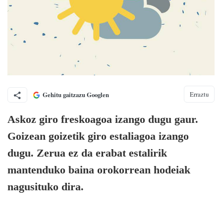
Erraztu
Gehitu gaitzazu Googlen
Askoz giro freskoagoa izango dugu gaur.
Goizean goizetik giro estaliagoa izango
dugu. Zerua ez da erabat estalirik
mantenduko baina orokorrean hodeiak
nagusituko dira.