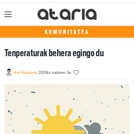
KOMUNITATEA
Tenperaturak behera egingo du
Iker Ibarluzea
2020ko irailaren 5a