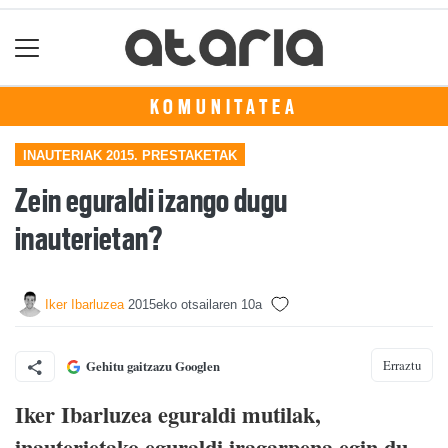
KOMUNITATEA
INAUTERIAK 2015. PRESTAKETAK
Zein eguraldi izango dugu
inauterietan?
Iker Ibarluzea
2015eko otsailaren 10a
Erraztu
Gehitu gaitzazu Googlen
Iker Ibarluzea eguraldi mutilak,
inauterietako eguraldi iragarpena egin du.