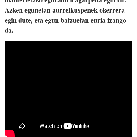
Azken egunetan aurreikuspenek okerrera
egin dute, eta egun batzuetan euria izango
da.