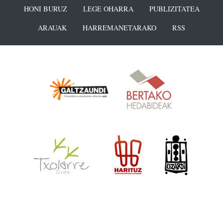
HONI BURUZ
LEGE OHARRA
PUBLIZITATEA
ARAUAK
HARREMANETARAKO
RSS