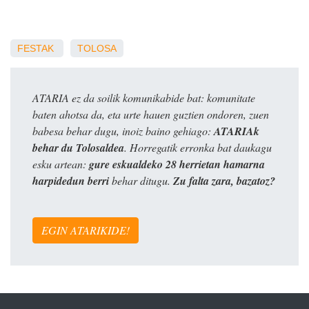
FESTAK
TOLOSA
ATARIA ez da soilik komunikabide bat: komunitate
baten ahotsa da, eta urte hauen guztien ondoren, zuen
babesa behar dugu, inoiz baino gehiago:
ATARIAk
behar du Tolosaldea
. Horregatik erronka bat daukagu
esku artean:
gure eskualdeko 28 herrietan hamarna
harpidedun berri
behar ditugu.
Zu falta zara, bazatoz?
EGIN ATARIKIDE!