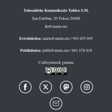
Tolosaldeko Komunikazio Taldea S.M.
San Esteban, 20 Tolosa 20400
tkt@ataria.eus
Erredakzioa:
ataria@ataria.eus
/ 943 655 695
Publizitatea:
publi@ataria.eus
/ 661 678 818
Codesyntaxek garatua