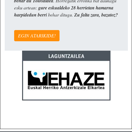
behar du Tolosaldea
. Horregatik erronka bat daukagu
esku artean:
gure eskualdeko 28 herrietan hamarna
harpidedun berri
behar ditugu.
Zu falta zara, bazatoz?
EGIN ATARIKIDE!