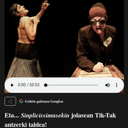
Gehitu gaitzazu Googlen
Eta...
jolasean Tik-Tak
Sinplicissimusekin
antzerki taldea!