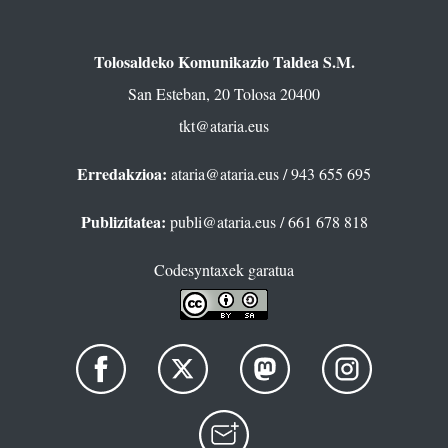
Tolosaldeko Komunikazio Taldea S.M.
San Esteban, 20 Tolosa 20400
tkt@ataria.eus
Erredakzioa:
ataria@ataria.eus
/ 943 655 695
Publizitatea:
publi@ataria.eus
/ 661 678 818
Codesyntaxek garatua