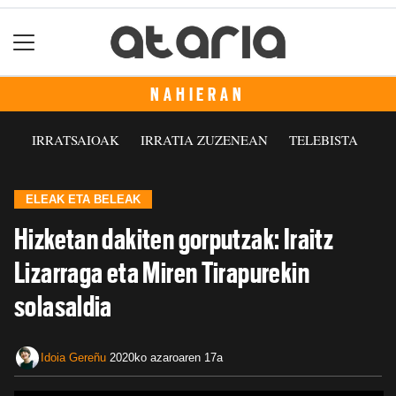
NAHIERAN
IRRATSAIOAK
IRRATIA ZUZENEAN
TELEBISTA
ELEAK ETA BELEAK
Hizketan dakiten gorputzak: Iraitz
Lizarraga eta Miren Tirapurekin
solasaldia
Idoia Gereñu
2020ko azaroaren 17a