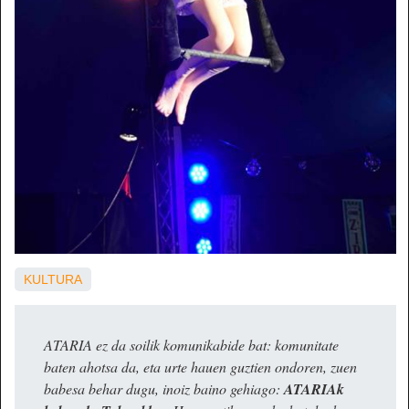
KULTURA
ATARIA ez da soilik komunikabide bat: komunitate
baten ahotsa da, eta urte hauen guztien ondoren, zuen
babesa behar dugu, inoiz baino gehiago:
ATARIAk