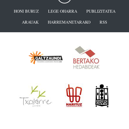
HONI BURUZ
LEGE OHARRA
PUBLIZITATEA
ARAUAK
HARREMANETARAKO
RSS