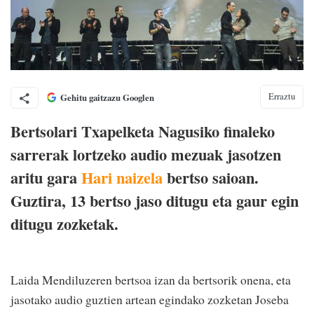
Erraztu
Gehitu gaitzazu Googlen
Bertsolari Txapelketa Nagusiko finaleko
sarrerak lortzeko audio mezuak jasotzen
aritu gara
Hari naizela
bertso saioan.
Guztira, 13 bertso jaso ditugu eta gaur egin
ditugu zozketak.
Laida Mendiluzeren bertsoa izan da bertsorik onena, eta
jasotako audio guztien artean egindako zozketan Joseba