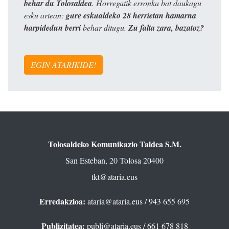
behar du Tolosaldea
. Horregatik erronka bat daukagu
esku artean:
gure eskualdeko 28 herrietan hamarna
harpidedun berri
behar ditugu.
Zu falta zara, bazatoz?
EGIN ATARIKIDE!
Tolosaldeko Komunikazio Taldea S.M.
San Esteban, 20 Tolosa 20400
tkt@ataria.eus
Erredakzioa:
ataria@ataria.eus
/ 943 655 695
Publizitatea:
publi@ataria.eus
/ 661 678 818