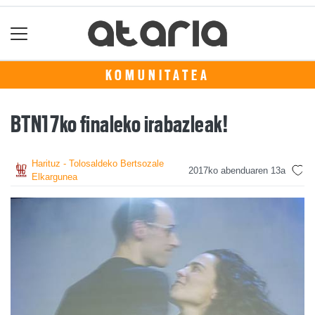
KOMUNITATEA
BTN17ko finaleko irabazleak!
Harituz - Tolosaldeko Bertsozale
2017ko abenduaren 13a
Elkargunea