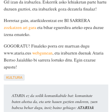
Gil izan da irabazlea. Eskerrik asko lehiaketan parte hartu
duzuen guztioi, eta irabazleek goza dezatela finalaz!
Horretaz gain, atarikideentzat ere BI SARRERA
zozkatzen ari gara
eta bihar eguerdira arteko epea duzue
izena emateko.
GOGORATU! Finaleko porra ere martxan dugu
www.ataria.eus
webgunean
, eta irabazten duenak Ataria
Bertso Jaialdiko bi sarrera lortuko ditu. Egin ezazue
apustu!
KULTURA
ATARIA ez da soilik komunikabide bat: komunitate
baten ahotsa da, eta urte hauen guztien ondoren, zuen
babesa behar dugu, inoiz baino gehiago:
ATARIAk