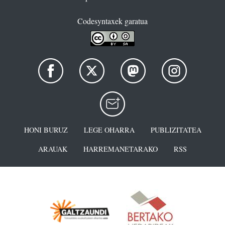
Codesyntaxek garatua
HONI BURUZ
LEGE OHARRA
PUBLIZITATEA
ARAUAK
HARREMANETARAKO
RSS