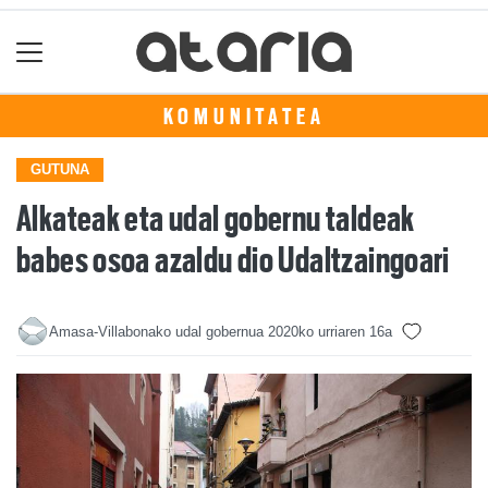
KOMUNITATEA
GUTUNA
Alkateak eta udal gobernu taldeak
babes osoa azaldu dio Udaltzaingoari
Amasa-Villabonako udal gobernua
2020ko urriaren 16a