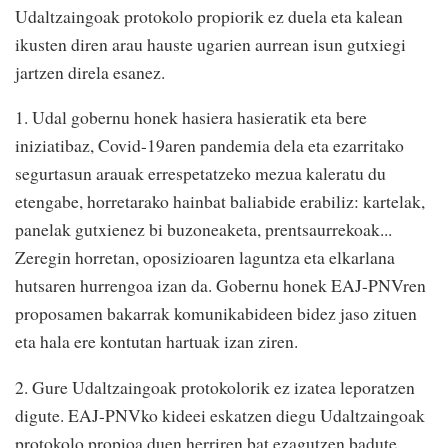
Udaltzaingoak protokolo propiorik ez duela eta kalean
ikusten diren arau hauste ugarien aurrean isun gutxiegi
jartzen direla esanez.
1. Udal gobernu honek hasiera hasieratik eta bere
iniziatibaz, Covid-19aren pandemia dela eta ezarritako
segurtasun arauak errespetatzeko mezua kaleratu du
etengabe, horretarako hainbat baliabide erabiliz: kartelak,
panelak gutxienez bi buzoneaketa, prentsaurrekoak...
Zeregin horretan, oposizioaren laguntza eta elkarlana
hutsaren hurrengoa izan da. Gobernu honek EAJ-PNVren
proposamen bakarrak komunikabideen bidez jaso zituen
eta hala ere kontutan hartuak izan ziren.
2. Gure Udaltzaingoak protokolorik ez izatea leporatzen
digute. EAJ-PNVko kideei eskatzen diegu Udaltzaingoak
protokolo propioa duen herriren bat ezagutzen badute,