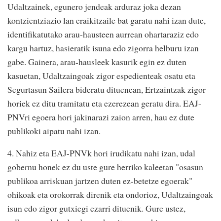
Udaltzainek, egunero jendeak arduraz joka dezan
kontzientziazio lan eraikitzaile bat garatu nahi izan dute,
identifikatutako arau-hausteen aurrean ohartaraziz edo
kargu hartuz, hasieratik isuna edo zigorra helburu izan
gabe. Gainera, arau-hausleek kasurik egin ez duten
kasuetan, Udaltzaingoak zigor espedienteak osatu eta
Segurtasun Sailera bideratu dituenean, Ertzaintzak zigor
horiek ez ditu tramitatu eta ezerezean geratu dira. EAJ-
PNVri egoera hori jakinarazi zaion arren, hau ez dute
publikoki aipatu nahi izan.
4. Nahiz eta EAJ-PNVk hori irudikatu nahi izan, udal
gobernu honek ez du uste gure herriko kaleetan "osasun
publikoa arriskuan jartzen duten ez-betetze egoerak"
ohikoak eta orokorrak direnik eta ondorioz, Udaltzaingoak
isun edo zigor gutxiegi ezarri dituenik. Gure ustez,