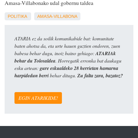
Amasa-Villabonako udal gobernu taldea
POLITIKA
AMASA-VILLABONA
ATARIA ez da soilik komunikabide bat: komunitate
baten ahotsa da, eta urte hauen guztien ondoren, zuen
babesa behar dugu, inoiz baino gehiago:
ATARIAk
behar du Tolosaldea
. Horregatik erronka bat daukagu
esku artean:
gure eskualdeko 28 herrietan hamarna
harpidedun berri
behar ditugu.
Zu falta zara, bazatoz?
EGIN ATARIKIDE!