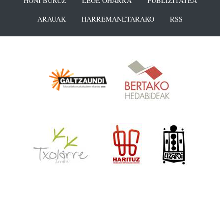
HONI BURUZ
LEGE OHARRA
PUBLIZITATEA
ARAUAK
HARREMANETARAKO
RSS