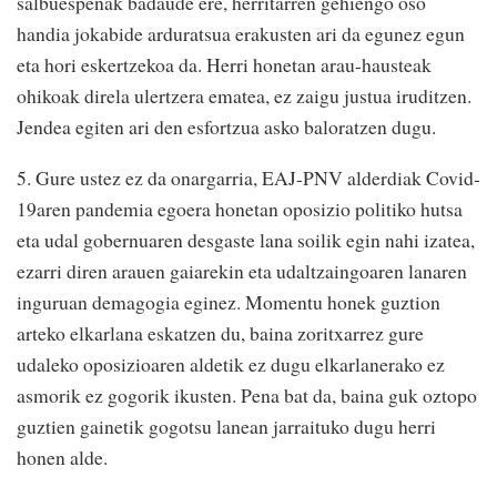
salbuespenak badaude ere, herritarren gehiengo oso
handia jokabide arduratsua erakusten ari da egunez egun
eta hori eskertzekoa da. Herri honetan arau-hausteak
ohikoak direla ulertzera ematea, ez zaigu justua iruditzen.
Jendea egiten ari den esfortzua asko baloratzen dugu.
5. Gure ustez ez da onargarria, EAJ-PNV alderdiak Covid-
19aren pandemia egoera honetan oposizio politiko hutsa
eta udal gobernuaren desgaste lana soilik egin nahi izatea,
ezarri diren arauen gaiarekin eta udaltzaingoaren lanaren
inguruan demagogia eginez. Momentu honek guztion
arteko elkarlana eskatzen du, baina zoritxarrez gure
udaleko oposizioaren aldetik ez dugu elkarlanerako ez
asmorik ez gogorik ikusten. Pena bat da, baina guk oztopo
guztien gainetik gogotsu lanean jarraituko dugu herri
honen alde.