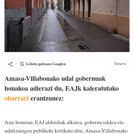
Erraztu
Gehitu gaitzazu Googlen
Amasa-Villabonako udal gobernuak
honakoa adierazi du, EAJk kaleratutako
oharrari
erantzunez:
Aste honetan, EAJ alderdiak alkatea, gobernu taldea eta
udaltzaingoa publikoki kritikatu ditu, Amasa-Villabonako