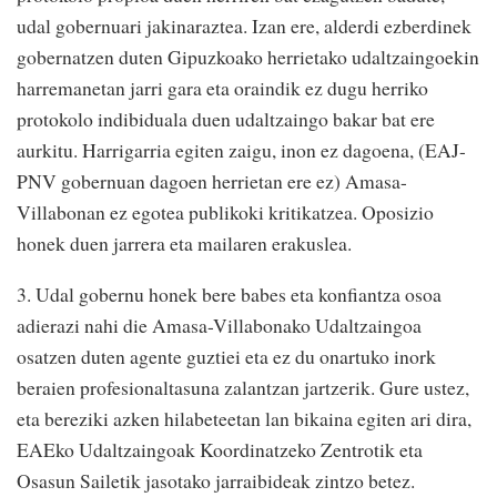
udal gobernuari jakinaraztea. Izan ere, alderdi ezberdinek
gobernatzen duten Gipuzkoako herrietako udaltzaingoekin
harremanetan jarri gara eta oraindik ez dugu herriko
protokolo indibiduala duen udaltzaingo bakar bat ere
aurkitu. Harrigarria egiten zaigu, inon ez dagoena, (EAJ-
PNV gobernuan dagoen herrietan ere ez) Amasa-
Villabonan ez egotea publikoki kritikatzea. Oposizio
honek duen jarrera eta mailaren erakuslea.
3. Udal gobernu honek bere babes eta konfiantza osoa
adierazi nahi die Amasa-Villabonako Udaltzaingoa
osatzen duten agente guztiei eta ez du onartuko inork
beraien profesionaltasuna zalantzan jartzerik. Gure ustez,
eta bereziki azken hilabeteetan lan bikaina egiten ari dira,
EAEko Udaltzaingoak Koordinatzeko Zentrotik eta
Osasun Sailetik jasotako jarraibideak zintzo betez.