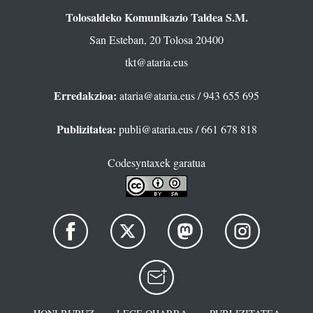
Tolosaldeko Komunikazio Taldea S.M.
San Esteban, 20 Tolosa 20400
tkt@ataria.eus
Erredakzioa:
ataria@ataria.eus
/ 943 655 695
Publizitatea:
publi@ataria.eus
/ 661 678 818
Codesyntaxek garatua