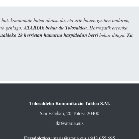
bat: komunitate baten ahotsa da, eta urte hauen guztien ondoren,
ino gehiago:
ATARIAk behar du Tolosaldea
. Horregatik erronka
kualdeko 28 herrietan hamarna harpidedun berri
behar ditugu.
Zu
Tolosaldeko Komunikazio Taldea S.M.
San Esteban, 20 Tolosa 20400
tkt@ataria.eus
Erredakzioa:
ataria@ataria.eus
/ 943 655 695