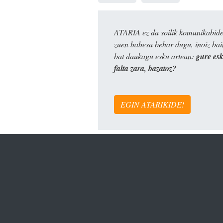
ATARIA ez da soilik komunikabide 
zuen babesa behar dugu, inoiz ba
bat daukagu esku artean:
gure es
falta zara, bazatoz?
EGIN ATARIKIDE!