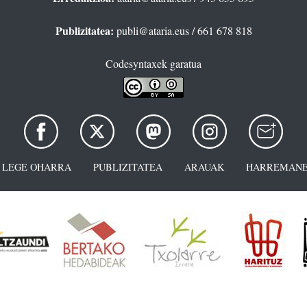
Publizitatea:
publi@ataria.eus
/ 661 678 818
Codesyntaxek garatua
LEGE OHARRA
PUBLIZITATEA
ARAUAK
HARREMANE