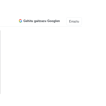
Gehitu gaitzazu Googlen
Erraztu