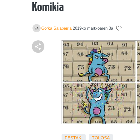
Komikia
Gorka Salaberria
2019ko martxoaren 3a
FESTAK
TOLOSA