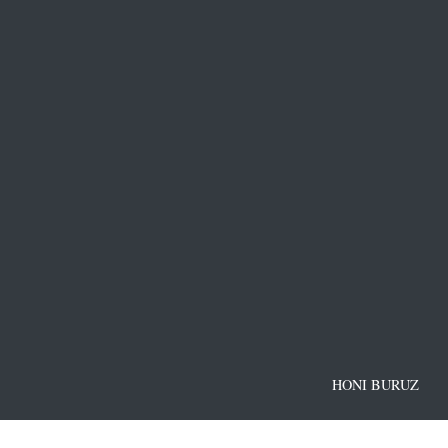
HONI BURUZ