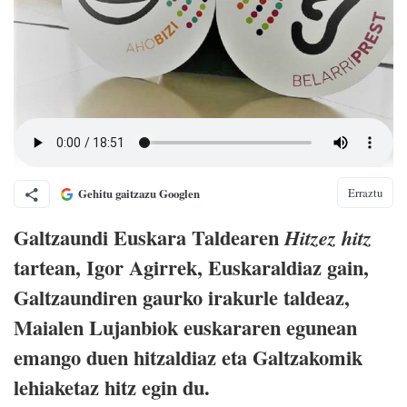
Erraztu
Gehitu gaitzazu Googlen
Galtzaundi Euskara Taldearen
Hitzez hitz
tartean, Igor Agirrek, Euskaraldiaz gain,
Galtzaundiren gaurko irakurle taldeaz,
Maialen Lujanbiok euskararen egunean
emango duen hitzaldiaz eta Galtzakomik
lehiaketaz hitz egin du.