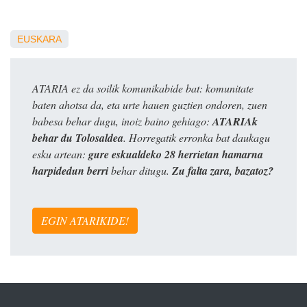
EUSKARA
ATARIA ez da soilik komunikabide bat: komunitate
baten ahotsa da, eta urte hauen guztien ondoren, zuen
babesa behar dugu, inoiz baino gehiago:
ATARIAk
behar du Tolosaldea
. Horregatik erronka bat daukagu
esku artean:
gure eskualdeko 28 herrietan hamarna
harpidedun berri
behar ditugu.
Zu falta zara, bazatoz?
EGIN ATARIKIDE!