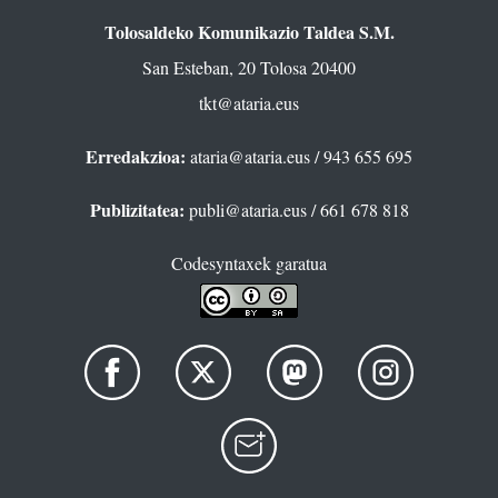
Tolosaldeko Komunikazio Taldea S.M.
San Esteban, 20 Tolosa 20400
tkt@ataria.eus
Erredakzioa:
ataria@ataria.eus
/ 943 655 695
Publizitatea:
publi@ataria.eus
/ 661 678 818
Codesyntaxek garatua