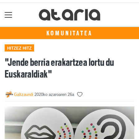
KOMUNITATEA
HITZEZ HITZ
"Jende berria erakartzea lortu du
Euskaraldiak"
Galtzaundi
2020ko azaroaren 26a