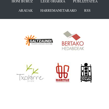
HONI BURUZ
LEGE OHARRA
PUBLIZITATEA
ARAUAK
HARREMANETARAKO
RSS