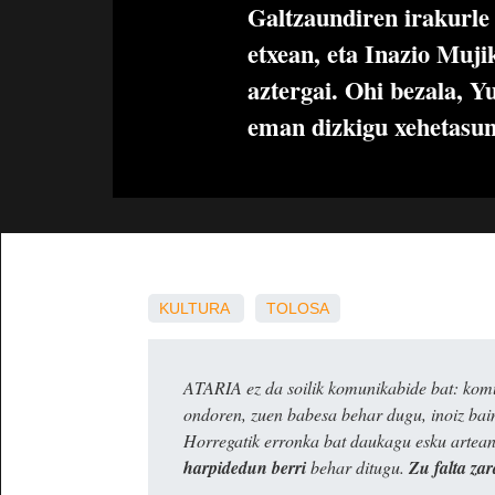
Galtzaundiren irakurle 
etxean, eta Inazio Muji
aztergai. Ohi bezala, Y
eman dizkigu xehetasu
KULTURA
TOLOSA
ATARIA ez da soilik komunikabide bat: komun
ondoren, zuen babesa behar dugu, inoiz ba
Horregatik erronka bat daukagu esku artea
harpidedun berri
behar ditugu.
Zu falta zar