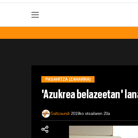
PASAHITZA (ZAHARRA)
'Azukrea belazeetan' lan
Galtzaundi
2019ko otsailaren 20a