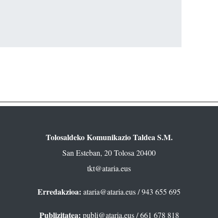
Tolosaldeko Komunikazio Taldea S.M.
San Esteban, 20 Tolosa 20400
tkt@ataria.eus
Erredakzioa:
ataria@ataria.eus
/ 943 655 695
Publizitatea:
publi@ataria.eus
/ 661 678 818