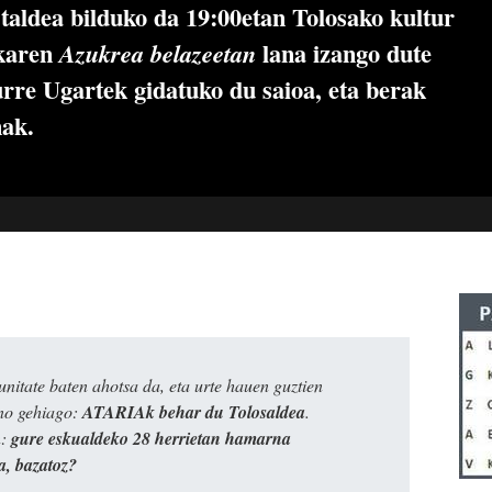
taldea bilduko da 19:00etan Tolosako kultur
karen
lana izango dute
Azukrea belazeetan
urre Ugartek gidatuko du saioa, eta berak
nak.
itate baten ahotsa da, eta urte hauen guztien
ino gehiago:
ATARIAk behar du Tolosaldea
.
n:
gure eskualdeko 28 herrietan hamarna
a, bazatoz?