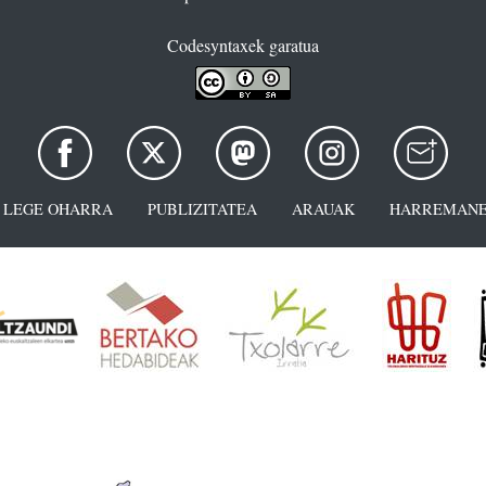
Codesyntaxek garatua
LEGE OHARRA
PUBLIZITATEA
ARAUAK
HARREMANE