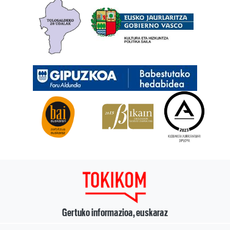
Gertuko informazioa, euskaraz