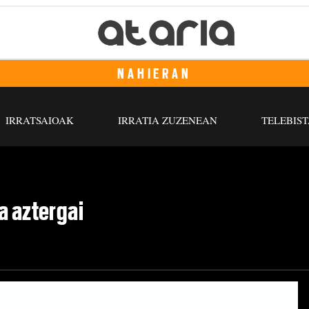
NAHIERAN
IRRATSAIOAK
IRRATIA ZUZENEAN
TELEBIST
a aztergai