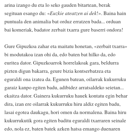
arina izango du eta lo seko gauden bitartean, berak
segituan esango du: «
Euzkie ateatzen ai dek
!». Baina hain
puntuala den animalia bat orduz erratzen bada... orduan
bai komeriak, badator zerbait txarra gure baserri ondora!
Gure Gipuzkoa zahar eta maitatu honetan, «zerbait txarra»
bi modutakoa izan ohi da, edo baten bat hilko da, edo
euritea dator. Gipuzkoarrok horrelakoak gara, beldurra
pizten digun bakarra, geure bizia kontserbatzea eta
eguraldi ona izatea da. Egunen batean, oilarrak kukurruku
garaiz kanpo egiten badu, adibidez arratsaldeko seietan...
ekaitza dator. Gainera kukurruku hauek kontatu egin behar
dira, izan ere oilarrak kukurruku hiru aldiz egiten badu,
lasai egotea daukagu, hori omen da normalena. Baina hiru
kukurrukutik gora egiten baditu eguraldi txarraren seinale
edo, nola ez, baten batek azken hatsa emango duenaren