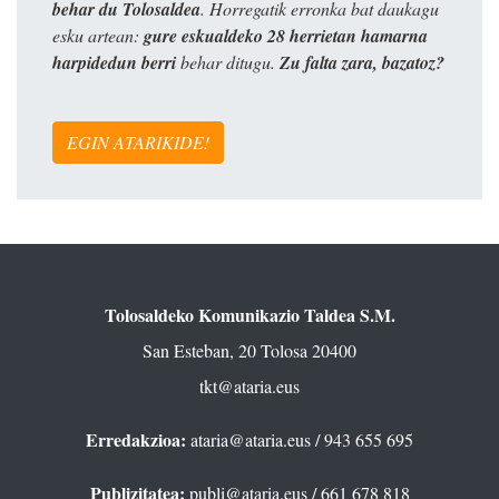
behar du Tolosaldea
. Horregatik erronka bat daukagu
esku artean:
gure eskualdeko 28 herrietan hamarna
harpidedun berri
behar ditugu.
Zu falta zara, bazatoz?
EGIN ATARIKIDE!
Tolosaldeko Komunikazio Taldea S.M.
San Esteban, 20 Tolosa 20400
tkt@ataria.eus
Erredakzioa:
ataria@ataria.eus
/ 943 655 695
Publizitatea:
publi@ataria.eus
/ 661 678 818