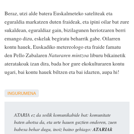
Beraz, utzi alde batera Euskalmeteko sateliteak eta
eguraldia markatzen duten fraideak, eta ipini oilar bat zure
sukaldean, eguraldiaz gain, bizilagunen heriotzaren berri
emango dizu, eskelak begiratu beharrik gabe. Oilarren
kontu hauek, Euskadiko metereologo eta fraide famatu
den Pello Zabalaren
Naturaren mintzoa
liburu bikainetik
ateratakoak izan dira, bada hor gure ekokulturaren kontu
ugari, bai kontu hauek biltzen eta bai idazten, aupa hi!
INGURUMENA
ATARIA ez da soilik komunikabide bat: komunitate
baten ahotsa da, eta urte hauen guztien ondoren, zuen
babesa behar dugu, inoiz baino gehiago:
ATARIAk