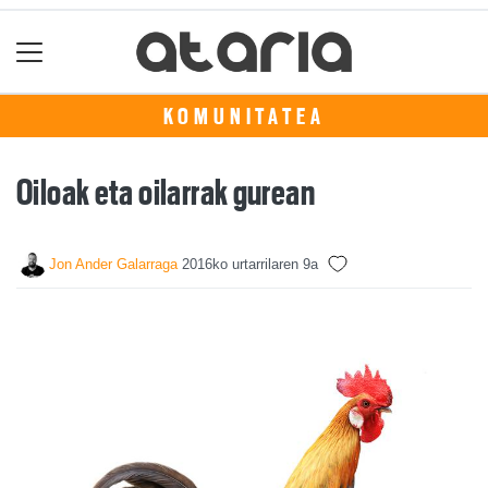
KOMUNITATEA
Oiloak eta oilarrak gurean
Jon Ander Galarraga
2016ko urtarrilaren 9a