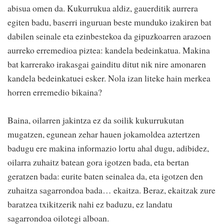
abisua omen da. Kukurrukua aldiz, gauerditik aurrera
egiten badu, baserri inguruan beste munduko izakiren bat
dabilen seinale eta ezinbestekoa da gipuzkoarren arazoen
aurreko erremedioa piztea: kandela bedeinkatua. Makina
bat karrerako irakasgai gainditu ditut nik nire amonaren
kandela bedeinkatuei esker. Nola izan liteke hain merkea
horren erremedio bikaina?
Baina, oilarren jakintza ez da soilik kukurrukutan
mugatzen, egunean zehar hauen jokamoldea aztertzen
badugu ere makina informazio lortu ahal dugu, adibidez,
oilarra zuhaitz batean gora igotzen bada, eta bertan
geratzen bada: eurite baten seinalea da, eta igotzen den
zuhaitza sagarrondoa bada… ekaitza. Beraz, ekaitzak zure
baratzea txikitzerik nahi ez baduzu, ez landatu
sagarrondoa oilotegi alboan.