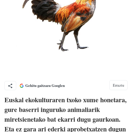
Erraztu
Gehitu gaitzazu Googlen
Euskal ekokulturaren txoko xume honetara,
gure baserri inguruko animaliarik
miretsienetako bat ekarri dugu gaurkoan.
Eta ez gara ari ederki aprobetxatzen dugun