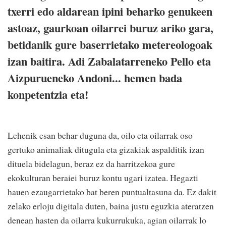
txerri edo aldarean ipini beharko genukeen
astoaz, gaurkoan oilarrei buruz ariko gara,
betidanik gure baserrietako metereologoak
izan baitira. Adi Zabalatarreneko Pello eta
Aizpurueneko Andoni... hemen bada
konpetentzia eta!
Lehenik esan behar duguna da, oilo eta oilarrak oso
gertuko animaliak ditugula eta gizakiak aspalditik izan
dituela bidelagun, beraz ez da harritzekoa gure
ekokulturan beraiei buruz kontu ugari izatea. Hegazti
hauen ezaugarrietako bat beren puntualtasuna da. Ez dakit
zelako erloju digitala duten, baina justu eguzkia ateratzen
denean hasten da oilarra kukurrukuka, agian oilarrak lo