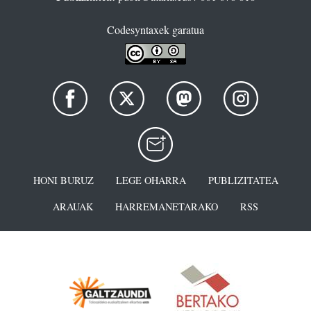
Codesyntaxek garatua
HONI BURUZ
LEGE OHARRA
PUBLIZITATEA
ARAUAK
HARREMANETARAKO
RSS