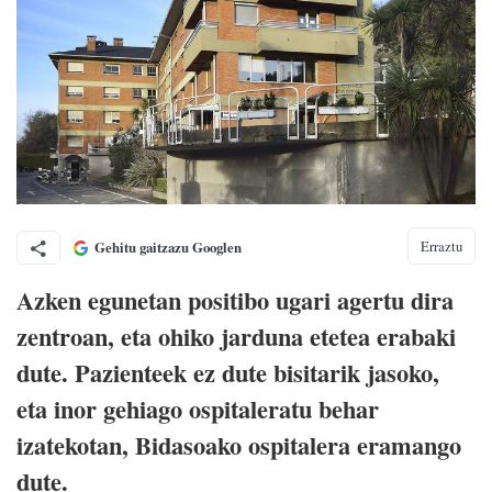
Erraztu
Gehitu gaitzazu Googlen
Azken egunetan positibo ugari agertu dira
zentroan, eta ohiko jarduna etetea erabaki
dute. Pazienteek ez dute bisitarik jasoko,
eta inor gehiago ospitaleratu behar
izatekotan, Bidasoako ospitalera eramango
dute.