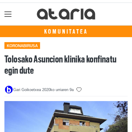
KOMUNITATEA
KORONABIRUSA
Tolosako Asuncion klinika konfinatu
egin dute
Gari Goikoetxea
2020ko urriaren 9a