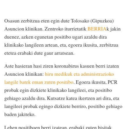
Osasun zerbitzua eten egin dute Tolosako (Gipuzkoa)
Asuncion klinikan. Zentroko iturrietatik
BERRIA
k jakin
duenez, azken egunetan positibo ugari azaldu dira
klinikako langileen artean, eta, egoera ikusita, zerbitzua
etetea erabaki dute gaur arratsean.
Aste hasieran hasi ziren koronabirus kasuen berri izaten
Asuncion klinikan:
hiru medikuk eta administrazioko
langile batek eman zuten positibo
. Egoera ikusita, PCR
probak egin dizkiete klinikako langileei, eta positibo
gehiago azaldu dira. Kutsatze katea ikertzen ari dira, eta
langileei probak egingo dizkiete berriro, positibo gehiago
baden jakiteko.
Lehen positiboen berri izatean, erabaki zuten bisitak