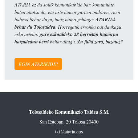
ATARIA ez da soilik komunikabide bat: komunitate
baten ahotsa da, eta urte hauen guztien ondoren, zuen
babesa behar dugu, inoiz baino gehiago:
ATARIAk
behar du Tolosaldea
. Horregatik erronka bat daukagu
esku artean:
gure eskualdeko 28 herrietan hamarna
harpidedun berri
behar ditugu.
Zu falta zara, bazatoz?
EGIN ATARIKIDE!
Tolosaldeko Komunikazio Taldea S.M.
San Esteban, 20 Tolosa 20400
tkt@ataria.eus