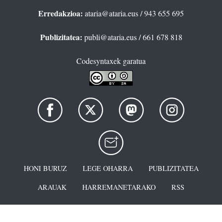
Erredakzioa:
ataria@ataria.eus
/ 943 655 695
Publizitatea:
publi@ataria.eus
/ 661 678 818
Codesyntaxek garatua
HONI BURUZ
LEGE OHARRA
PUBLIZITATEA
ARAUAK
HARREMANETARAKO
RSS