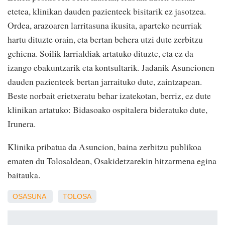
etetea, klinikan dauden pazienteek bisitarik ez jasotzea.
Ordea, arazoaren larritasuna ikusita, aparteko neurriak
hartu dituzte orain, eta bertan behera utzi dute zerbitzu
gehiena. Soilik larrialdiak artatuko dituzte, eta ez da
izango ebakuntzarik eta kontsultarik. Jadanik Asuncionen
dauden pazienteek bertan jarraituko dute, zaintzapean.
Beste norbait erietxeratu behar izatekotan, berriz, ez dute
klinikan artatuko: Bidasoako ospitalera bideratuko dute,
Irunera.
Klinika pribatua da Asuncion, baina zerbitzu publikoa
ematen du Tolosaldean, Osakidetzarekin hitzarmena egina
baitauka.
OSASUNA
TOLOSA