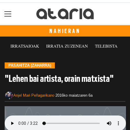
NAHIERAN
IRRATSAIOAK
IRRATIA ZUZENEAN
TELEBISTA
PASAHITZA (ZAHARRA)
"Lehen bai artista, orain matxista"
Anjel Mari Peñagarikano
2016ko maiatzaren 6a