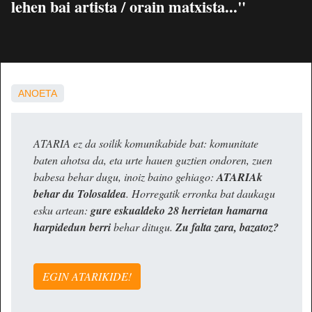
lehen bai artista / orain matxista..."
ANOETA
ATARIA ez da soilik komunikabide bat: komunitate
baten ahotsa da, eta urte hauen guztien ondoren, zuen
babesa behar dugu, inoiz baino gehiago:
ATARIAk
behar du Tolosaldea
. Horregatik erronka bat daukagu
esku artean:
gure eskualdeko 28 herrietan hamarna
harpidedun berri
behar ditugu.
Zu falta zara, bazatoz?
EGIN ATARIKIDE!