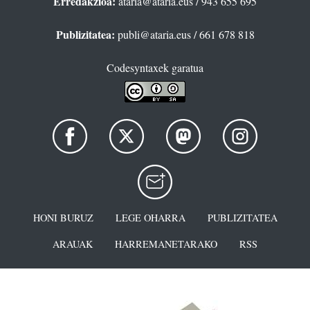
Erredakzioa:
ataria@ataria.eus
/ 943 655 695
Publizitatea:
publi@ataria.eus
/ 661 678 818
Codesyntaxek garatua
HONI BURUZ
LEGE OHARRA
PUBLIZITATEA
ARAUAK
HARREMANETARAKO
RSS