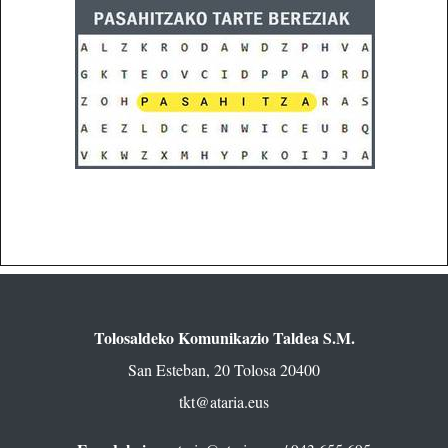
Tolosaldeko Komunikazio Taldea S.M.
San Esteban, 20 Tolosa 20400
tkt@ataria.eus