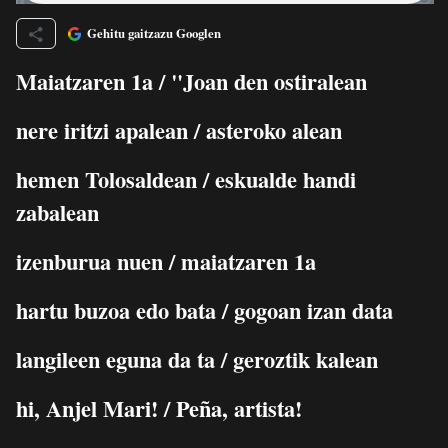
Gehitu gaitzazu Googlen
Maiatzaren 1a / "Joan den ostiralean
nere iritzi apalean / asteroko alean
hemen Tolosaldean / eskualde handi
zabalean
izenburua nuen / maiatzaren 1a
hartu buzoa edo bata / gogoan izan data
langileen eguna da ta / geroztik kalean
hi, Anjel Mari! / Peña, artista!