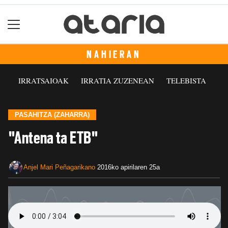
NAHIERAN
IRRATSAIOAK
IRRATIA ZUZENEAN
TELEBISTA
PASAHITZA (ZAHARRA)
"Antena ta ETB"
Anjel Mari Peñagarikano
2016ko apirilaren 25a