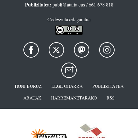
Publizitatea:
publi@ataria.eus
/ 661 678 818
Codesyntaxek garatua
HONI BURUZ
LEGE OHARRA
PUBLIZITATEA
ARAUAK
HARREMANETARAKO
RSS