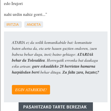
edo Irujori
nahi urdin nahiz gorri..."
IRITZIA
ANOETA
ATARIA ez da soilik komunikabide bat: komunitate
baten ahotsa da, eta urte hauen guztien ondoren, zuen
babesa behar dugu, inoiz baino gehiago:
ATARIAk
behar du Tolosaldea
. Horregatik erronka bat daukagu
esku artean:
gure eskualdeko 28 herrietan hamarna
harpidedun berri
behar ditugu.
Zu falta zara, bazatoz?
EGIN ATARIKIDE!