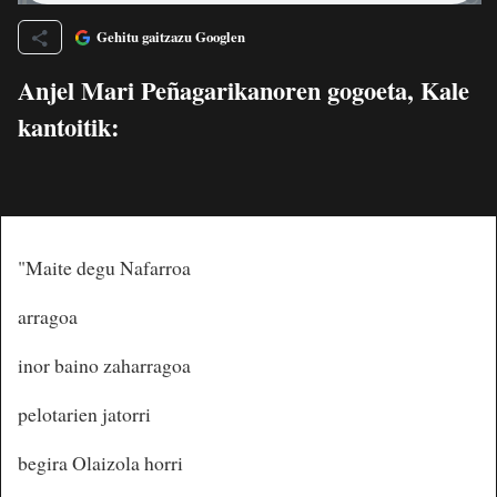
Gehitu gaitzazu Googlen
Anjel Mari Peñagarikanoren gogoeta, Kale
kantoitik:
"Maite degu Nafarroa
arragoa
inor baino zaharragoa
pelotarien jatorri
begira Olaizola horri