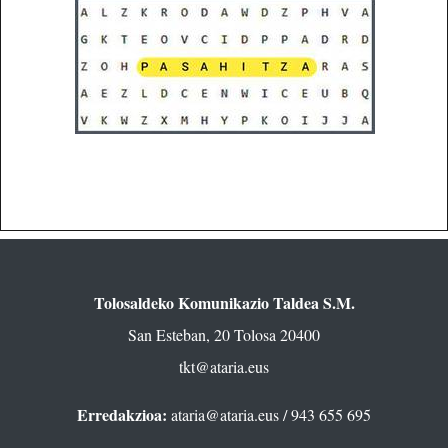
Tolosaldeko Komunikazio Taldea S.M.
San Esteban, 20 Tolosa 20400
tkt@ataria.eus
Erredakzioa:
ataria@ataria.eus
/ 943 655 695