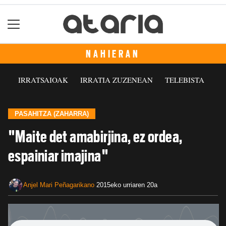
NAHIERAN
IRRATSAIOAK
IRRATIA ZUZENEAN
TELEBISTA
PASAHITZA (ZAHARRA)
"Maite det amabirjina, ez ordea,
espainiar imajina"
Anjel Mari Peñagarikano
2015eko urriaren 20a