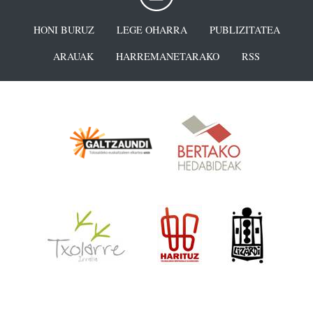
HONI BURUZ
LEGE OHARRA
PUBLIZITATEA
ARAUAK
HARREMANETARAKO
RSS