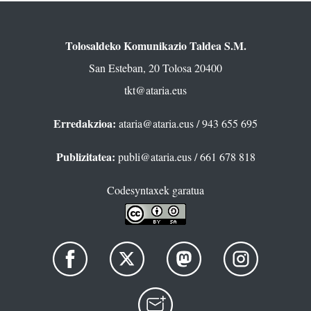
Tolosaldeko Komunikazio Taldea S.M.
San Esteban, 20 Tolosa 20400
tkt@ataria.eus
Erredakzioa:
ataria@ataria.eus
/ 943 655 695
Publizitatea:
publi@ataria.eus
/ 661 678 818
Codesyntaxek garatua