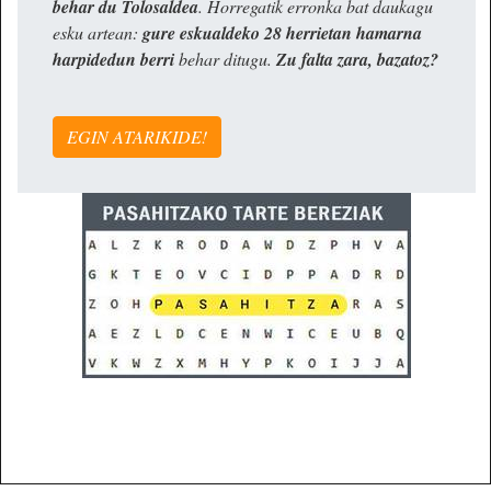
behar du Tolosaldea
. Horregatik erronka bat daukagu
esku artean:
gure eskualdeko 28 herrietan hamarna
harpidedun berri
behar ditugu.
Zu falta zara, bazatoz?
EGIN ATARIKIDE!