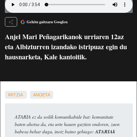
Gehitu gaitzazu Googlen
Anjel Mari Peñagarikanok urriaren 12az
eta Albizturren izandako istripuaz egin du
hausnarketa, Kale kantoitik.
IRITZIA
ANOETA
ATARIA ez da soilik komunikabide bat: komunitate
baten ahotsa da, eta urte hauen guztien ondoren, zuen
babesa behar dugu, inoiz baino gehiago:
ATARIAk