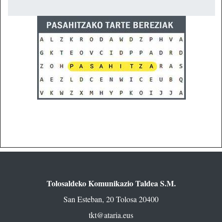
Tolosaldeko Komunikazio Taldea S.M.
San Esteban, 20 Tolosa 20400
tkt@ataria.eus