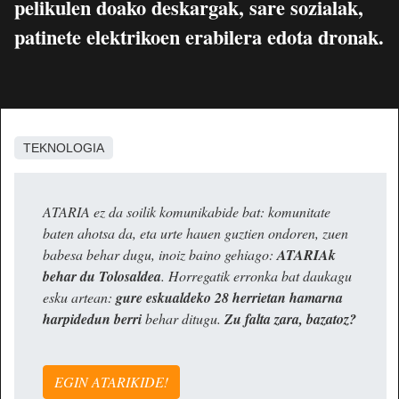
pelikulen doako deskargak, sare sozialak,
patinete elektrikoen erabilera edota dronak.
TEKNOLOGIA
ATARIA ez da soilik komunikabide bat: komunitate
baten ahotsa da, eta urte hauen guztien ondoren, zuen
babesa behar dugu, inoiz baino gehiago:
ATARIAk
behar du Tolosaldea
. Horregatik erronka bat daukagu
esku artean:
gure eskualdeko 28 herrietan hamarna
harpidedun berri
behar ditugu.
Zu falta zara, bazatoz?
EGIN ATARIKIDE!