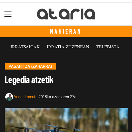
NAHIERAN
IRRATSAIOAK
IRRATIA ZUZENEAN
TELEBISTA
PASAHITZA (ZAHARRA)
Legedia atzetik
Ander Lorente
2018ko azaroaren 27a