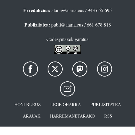
Erredakzioa:
ataria@ataria.eus
/ 943 655 695
Publizitatea:
publi@ataria.eus
/ 661 678 818
Codesyntaxek garatua
HONI BURUZ
LEGE OHARRA
PUBLIZITATEA
ARAUAK
HARREMANETARAKO
RSS