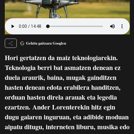
Gehitu gaitzazu Googlen
Hori gertatzen da maiz teknologiarekin.
Teknologia berri bat asmatzen denean ez
duela araurik, baina, mugak gainditzen
hasten denean edota erabilera handitzen,
orduan hasten direla arauak eta legedia
ezartzen. Ander Lorenterekin hitz egin
dugu gaiaren inguruan, eta adibide moduan
aipatu ditugu, interneten liburu, musika edo