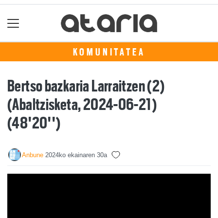
KOMUNITATEA
Bertso bazkaria Larraitzen (2)
(Abaltzisketa, 2024-06-21)
(48'20'')
Anbune
2024ko ekainaren 30a