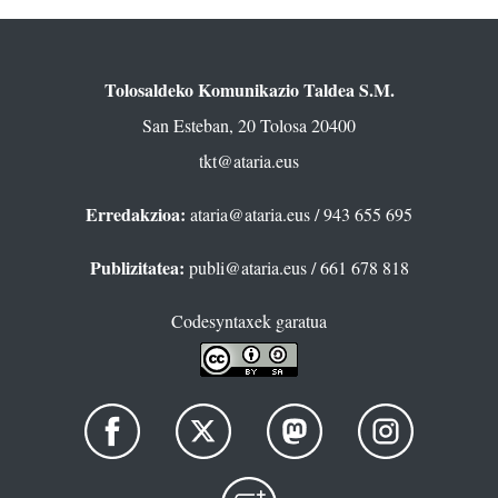
Tolosaldeko Komunikazio Taldea S.M.
San Esteban, 20 Tolosa 20400
tkt@ataria.eus
Erredakzioa:
ataria@ataria.eus
/ 943 655 695
Publizitatea:
publi@ataria.eus
/ 661 678 818
Codesyntaxek garatua