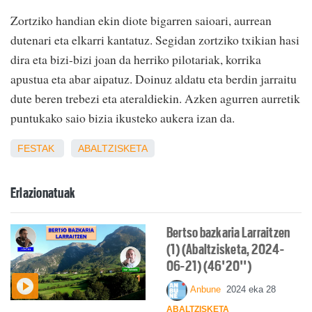
Zortziko handian ekin diote bigarren saioari, aurrean
dutenari eta elkarri kantatuz. Segidan zortziko txikian hasi
dira eta bizi-bizi joan da herriko pilotariak, korrika
apustua eta abar aipatuz. Doinuz aldatu eta berdin jarraitu
dute beren trebezi eta ateraldiekin. Azken agurren aurretik
puntukako saio bizia ikusteko aukera izan da.
FESTAK
ABALTZISKETA
Erlazionatuak
Bertso bazkaria Larraitzen
(1) (Abaltzisketa, 2024-
06-21) (46'20'')
Anbune
2024 eka 28
ABALTZISKETA