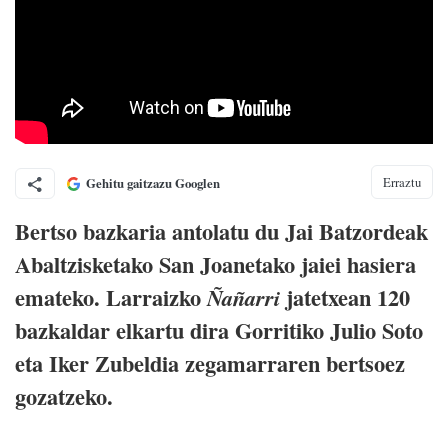
Erraztu
Gehitu gaitzazu Googlen
Bertso bazkaria antolatu du Jai Batzordeak
Abaltzisketako San Joanetako jaiei hasiera
emateko. Larraizko
jatetxean 120
Ñañarri
bazkaldar elkartu dira Gorritiko Julio Soto
eta Iker Zubeldia zegamarraren bertsoez
gozatzeko.