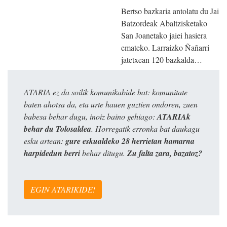
Bertso bazkaria antolatu du Jai
Batzordeak Abaltzisketako
San Joanetako jaiei hasiera
emateko. Larraizko Ñañarri
jatetxean 120 bazkalda…
ATARIA ez da soilik komunikabide bat: komunitate
baten ahotsa da, eta urte hauen guztien ondoren, zuen
babesa behar dugu, inoiz baino gehiago:
ATARIAk
behar du Tolosaldea
. Horregatik erronka bat daukagu
esku artean:
gure eskualdeko 28 herrietan hamarna
harpidedun berri
behar ditugu.
Zu falta zara, bazatoz?
EGIN ATARIKIDE!