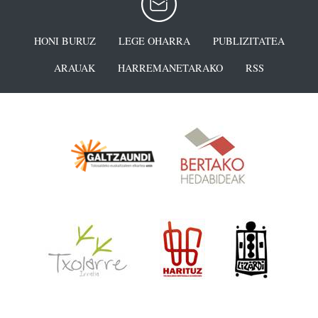
HONI BURUZ
LEGE OHARRA
PUBLIZITATEA
ARAUAK
HARREMANETARAKO
RSS