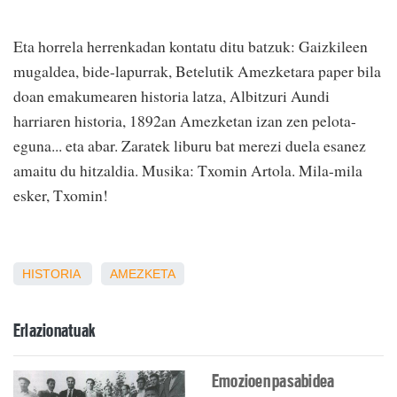
Eta horrela herrenkadan kontatu ditu batzuk: Gaizkileen
mugaldea, bide-lapurrak, Betelutik Amezketara paper bila
doan emakumearen historia latza, Albitzuri Aundi
harriaren historia, 1892an Amezketan izan zen pelota-
eguna... eta abar. Zaratek liburu bat merezi duela esanez
amaitu du hitzaldia. Musika: Txomin Artola. Mila-mila
esker, Txomin!
HISTORIA
AMEZKETA
Erlazionatuak
Emozioen pasabidea