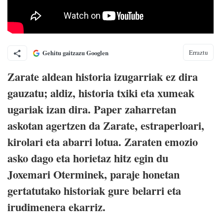
Erraztu
Gehitu gaitzazu Googlen
Zarate aldean historia izugarriak ez dira
gauzatu; aldiz, historia txiki eta xumeak
ugariak izan dira. Paper zaharretan
askotan agertzen da Zarate, estraperloari,
kirolari eta abarri lotua. Zaraten emozio
asko dago eta horietaz hitz egin du
Joxemari Oterminek, paraje honetan
gertatutako historiak gure belarri eta
irudimenera ekarriz.