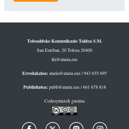
Tolosaldeko Komunikazio Taldea S.M.
San Esteban, 20 Tolosa 20400
tkt@ataria.eus
Erredakzioa:
ataria@ataria.eus
/ 943 655 695
Publizitatea:
publi@ataria.eus
/ 661 678 818
Codesyntaxek garatua