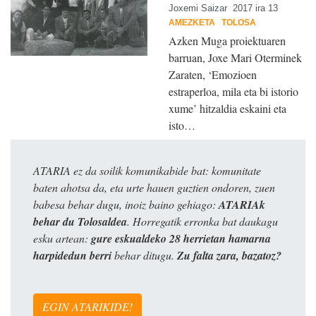
Joxemi Saizar
2017 ira 13
AMEZKETA
TOLOSA
Azken Muga proiektuaren
barruan, Joxe Mari Oterminek
Zaraten, ‘Emozioen
estraperloa, mila eta bi istorio
xume’ hitzaldia eskaini eta
isto…
ATARIA ez da soilik komunikabide bat: komunitate
baten ahotsa da, eta urte hauen guztien ondoren, zuen
babesa behar dugu, inoiz baino gehiago:
ATARIAk
behar du Tolosaldea
. Horregatik erronka bat daukagu
esku artean:
gure eskualdeko 28 herrietan hamarna
harpidedun berri
behar ditugu.
Zu falta zara, bazatoz?
EGIN ATARIKIDE!