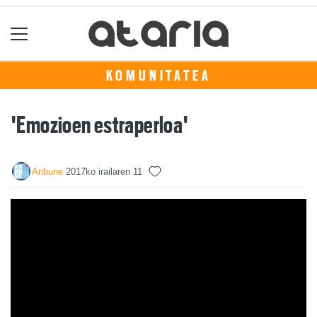
KOMUNITATEA
'Emozioen estraperloa'
Anbune
2017ko irailaren 11