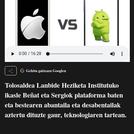
Gehitu gaitzazu Googlen
Tolosaldea Lanbide Heziketa Institutuko
ikasle Beñat eta Sergiok plataforma baten
eta bestearen abantaila eta desabentailak
aztertu dituzte gaur, teknologiaren tartean.