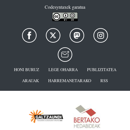
Codesyntaxek garatua
HONI BURUZ
LEGE OHARRA
PUBLIZITATEA
ARAUAK
HARREMANETARAKO
RSS