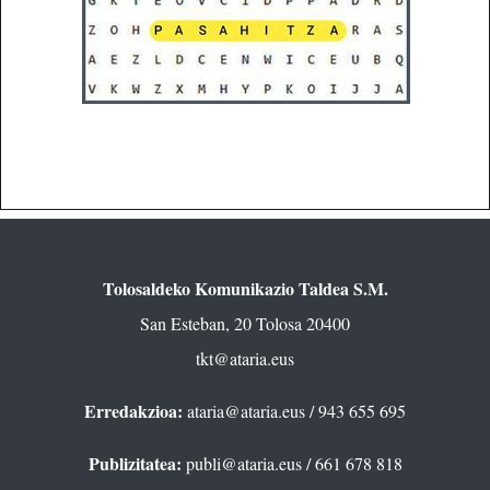
Tolosaldeko Komunikazio Taldea S.M.
San Esteban, 20 Tolosa 20400
tkt@ataria.eus
Erredakzioa:
ataria@ataria.eus
/ 943 655 695
Publizitatea:
publi@ataria.eus
/ 661 678 818