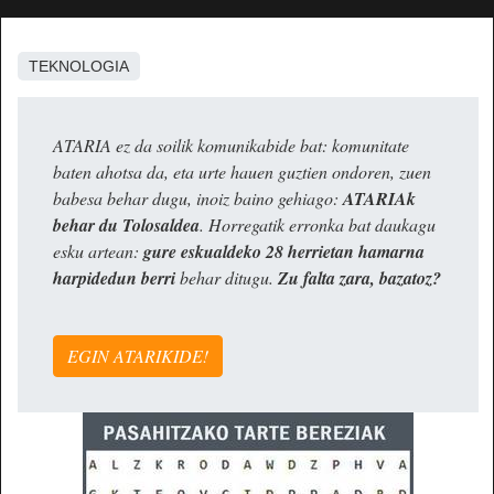
TEKNOLOGIA
ATARIA ez da soilik komunikabide bat: komunitate
baten ahotsa da, eta urte hauen guztien ondoren, zuen
babesa behar dugu, inoiz baino gehiago:
ATARIAk
behar du Tolosaldea
. Horregatik erronka bat daukagu
esku artean:
gure eskualdeko 28 herrietan hamarna
harpidedun berri
behar ditugu.
Zu falta zara, bazatoz?
EGIN ATARIKIDE!