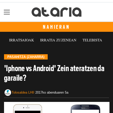
NAHIERAN
IRRATSAIOAK
IRRATIA ZUZENEAN
TELEBISTA
PASAHITZA (ZAHARRA)
'Iphone vs Android' Zein ateratzen da
garaile?
Tolosaldea LHII
2017ko abenduaren 5a