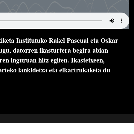
iketa Institutuko Rakel Pascual eta Oskar
tugu, datorren ikasturtera begira abian
ren inguruan hitz egiten. Ikastetxeen,
 arteko lankidetza eta elkartrukaketa du