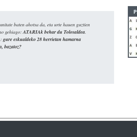
itate baten ahotsa da, eta urte hauen guztien
ino gehiago:
ATARIAk behar du Tolosaldea
.
n:
gure eskualdeko 28 herrietan hamarna
a, bazatoz?