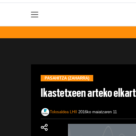
PASAHITZA (ZAHARRA)
Ikastetxeen arteko elkar
Tolosaldea LHII
2016ko maiatzaren 11