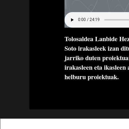
Tolosaldea Lanbide Hez
Soto irakasleek izan di
jarriko duten proiektua
irakasleen eta ikasleen
helburu proiektuak.