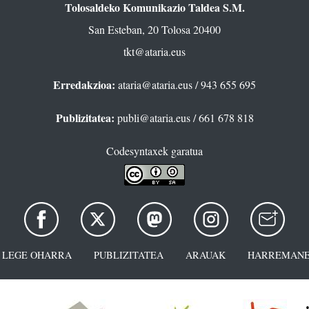
Tolosaldeko Komunikazio Taldea S.M.
San Esteban, 20 Tolosa 20400
tkt@ataria.eus
Erredakzioa:
ataria@ataria.eus
/ 943 655 695
Publizitatea:
publi@ataria.eus
/ 661 678 818
Codesyntaxek garatua
LEGE OHARRA
PUBLIZITATEA
ARAUAK
HARREMANE