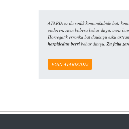
ATARIA ez da soilik komunikabide bat: komun
ondoren, zuen babesa behar dugu, inoiz ba
Horregatik erronka bat daukagu esku artea
harpidedun berri
behar ditugu.
Zu falta zar
EGIN ATARIKIDE!