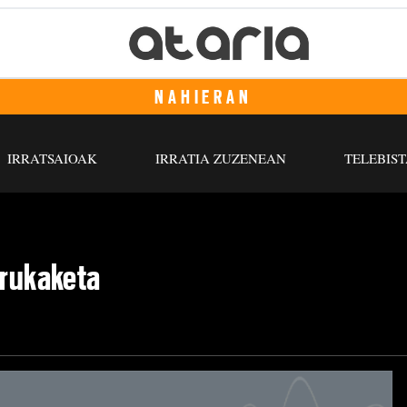
NAHIERAN
IRRATSAIOAK
IRRATIA ZUZENEAN
TELEBIST
trukaketa