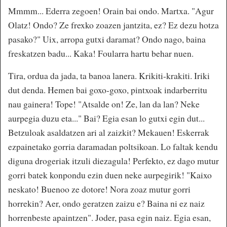
Mmmm... Ederra zegoen! Orain bai ondo. Martxa. "Agur
Olatz! Ondo? Ze frexko zoazen jantzita, ez? Ez dezu hotza
pasako?" Uix, arropa gutxi daramat? Ondo nago, baina
freskatzen badu... Kaka! Foularra hartu behar nuen.
Tira, ordua da jada, ta banoa lanera. Krikiti-krakiti. Iriki
dut denda. Hemen bai goxo-goxo, pintxoak indarberritu
nau gainera! Tope! "Atsalde on! Ze, lan da lan? Neke
aurpegia duzu eta..." Bai? Egia esan lo gutxi egin dut...
Betzuloak asaldatzen ari al zaizkit? Mekauen! Eskerrak
ezpainetako gorria daramadan poltsikoan. Lo faltak kendu
diguna drogeriak itzuli diezagula! Perfekto, ez dago mutur
gorri batek konpondu ezin duen neke aurpegirik! "Kaixo
neskato! Buenoo ze dotore! Nora zoaz mutur gorri
horrekin? Aer, ondo geratzen zaizu e? Baina ni ez naiz
horrenbeste apaintzen". Joder, pasa egin naiz. Egia esan,