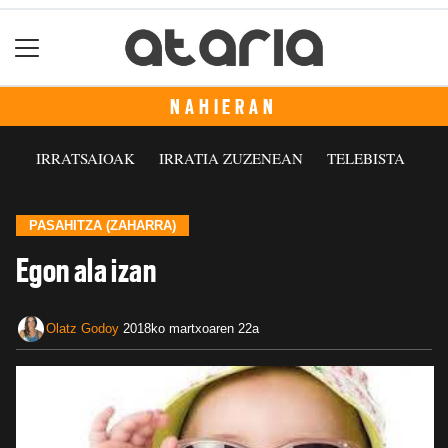
NAHIERAN
IRRATSAIOAK
IRRATIA ZUZENEAN
TELEBISTA
PASAHITZA (ZAHARRA)
Egon ala izan
Olatz Godoy
2018ko martxoaren 22a