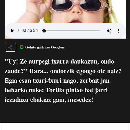
Gehitu gaitzazu Googlen
"Uy! Ze aurpegi txarra daukazun, ondo
zaude?" Hara... ondoezik egongo ote naiz?
Egia esan txuri-txuri nago, zerbait jan
beharko nuke: Tortila pintxo bat jarri
iezadazu ebakiaz gain, mesedez!