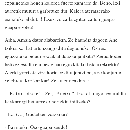
ezpainetako honen kolorea fuerte xamarra da. Beno, itxi
aurretik muturra garbituko dut. Kalera ateratzerako
asmatuko al dut...! Jesus, ze zaila egiten zaiten guapa-
guapa egotea!
Aiba, Amaia dator alabarekin. Ze haundia dagoen Ane
txikia, sei bat urte izango ditu dagoeneko. Ostras,
eguzkitako betaurrekoak al dauzka jantzita? Zerua hodei
beltzez estalia eta beste hau eguzkitako betaurrekoekin!
Aterki gorri eta zira horia ez ditu jantzi ba, a ze konjunto
xelebrea. Kar kar kar! Ze autentica dan..:
- Kaixo bikote!! Zer, Anetxu? Ez al dago eguraldia
kaxkarregi betaurreko horiekin ibiltzeko?
- Ez! (…) Gustatzen zaizkizu?
- Bai noski! Oso guapa zaude!