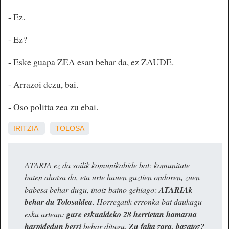
- Ez.
- Ez?
- Eske guapa ZEA esan behar da, ez ZAUDE.
- Arrazoi dezu, bai.
- Oso politta zea zu ebai.
IRITZIA
TOLOSA
ATARIA ez da soilik komunikabide bat: komunitate
baten ahotsa da, eta urte hauen guztien ondoren, zuen
babesa behar dugu, inoiz baino gehiago:
ATARIAk
behar du Tolosaldea
. Horregatik erronka bat daukagu
esku artean:
gure eskualdeko 28 herrietan hamarna
harpidedun berri
behar ditugu.
Zu falta zara, bazatoz?