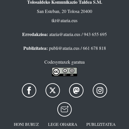
Tolosaldeko Komunikazio Taldea S.M.
San Esteban, 20 Tolosa 20400
tkt@ataria.eus
Erredakzioa:
ataria@ataria.eus
/ 943 655 695
Publizitatea:
publi@ataria.eus
/ 661 678 818
Codesyntaxek garatua
HONI BURUZ
LEGE OHARRA
PUBLIZITATEA